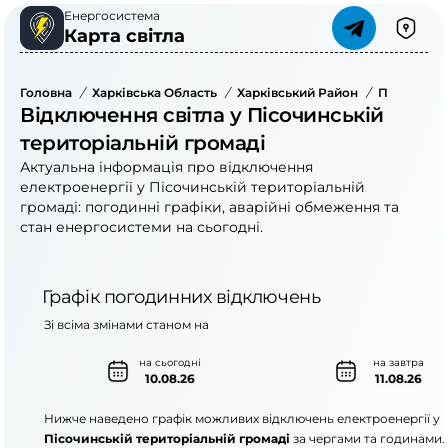
Енергосистема
Карта світла
Головна
/
Харківська Область
/
Харківський Район
/
Пісочинсь
Відключення світла у Пісочинській
територіальній громаді
Актуальна інформація про відключення
електроенергії у Пісочинській територіальній
громаді: погодинні графіки, аварійні обмеження та
стан енергосистеми на сьогодні.
Графік погодинних відключень
Зі всіма змінами станом на
на сьогодні
на завтра
10.08.26
11.08.26
Нижче наведено графік можливих відключень електроенергії у
Пісочинській територіальній громаді
за чергами та годинами.