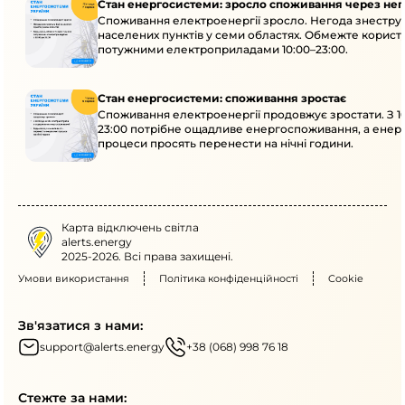
Стан енергосистеми: зросло споживання через нег
Споживання електроенергії зросло. Негода знеструм
населених пунктів у семи областях. Обмежте корист
потужними електроприладами 10:00–23:00.
Стан енергосистеми: споживання зростає
Споживання електроенергії продовжує зростати. З 1
23:00 потрібне ощадливе енергоспоживання, а енер
процеси просять перенести на нічні години.
Карта відключень світла
alerts.energy
2025-2026. Всі права захищені.
Умови використання
Політика конфіденційності
Cookie
Зв'язатися з нами:
support@alerts.energy
+38 (068) 998 76 18
Стежте за нами: