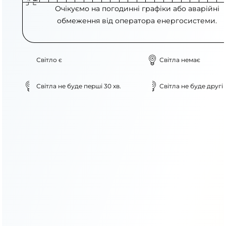
Очікуємо на погодинні графіки або аварійні
обмеження від оператора енергосистеми.
Світло є
Світла немає
Світла не буде перші 30 хв.
Світла не буде другі 