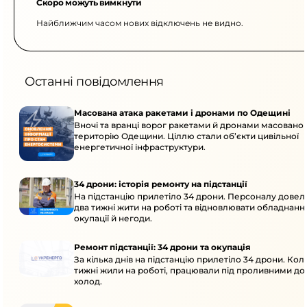
Скоро можуть вимкнути
Найближчим часом нових відключень не видно.
Останні повідомлення
Масована атака ракетами і дронами по Одещині
Вночі та вранці ворог ракетами й дронами масовано 
територію Одещини. Ціллю стали об’єкти цивільної
енергетичної інфраструктури.
34 дрони: історія ремонту на підстанції
На підстанцію прилетіло 34 дрони. Персоналу дове
два тижні жити на роботі та відновлювати обладнання
окупації й негоди.
Ремонт підстанції: 34 дрони та окупація
За кілька днів на підстанцію прилетіло 34 дрони. Кол
тижні жили на роботі, працювали під проливними до
холод.