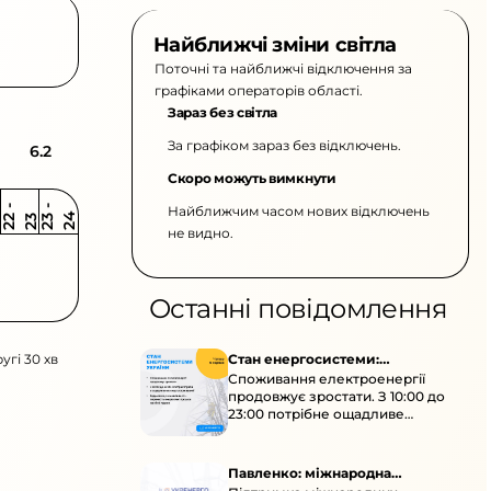
Найближчі зміни світла
Поточні та найближчі відключення за
графіками операторів області.
Зараз без світла
За графіком зараз без відключень.
6.2
Скоро можуть вимкнути
Найближчим часом нових відключень
2
-
2
2
-
2
3
4
2
2
3
не видно.
Останні повідомлення
угі 30 хв
Стан енергосистеми:
Споживання електроенергії
споживання зростає
продовжує зростати. З 10:00 до
23:00 потрібне ощадливе
енергоспоживання, а
енергоємні процеси просять
перенести на нічні години.
Павленко: міжнародна