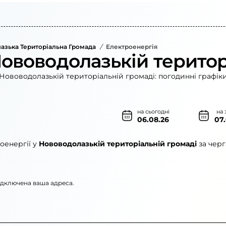
азька Територіальна Громада
/
Електроенергія
Нововодолазькій територ
Нововодолазькій територіальній громаді: погодинні графіки
на сьогодні
на 
06.08.26
07
оенергії у
Нововодолазькій територіальній громаді
за черг
підключена ваша адреса.
го»