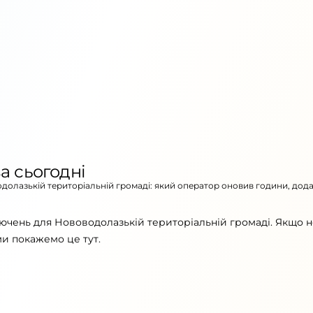
а сьогодні
одолазькій територіальній громаді: який оператор оновив години, дод
ючень для Нововодолазькій територіальній громаді. Якщо 
ми покажемо це тут.