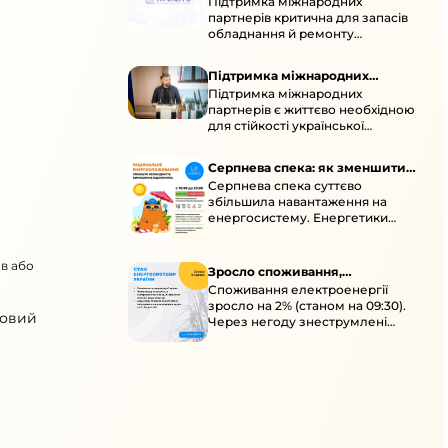
Підтримка міжнародних
підтримка для стійкості
партнерів критична для запасів
енергосистеми
обладнання й ремонту
української енергосистеми під
час постійних атак ворога.
Підтримка міжнародних
Підтримка міжнародних
партнерів для стійкості
партнерів є життєво необхідною
енергосистеми
для стійкості української
енергосистеми під час постійних
ворожих атак і підготовки до
Серпнева спека: як зменшити
наступної зими.
Серпнева спека суттєво
навантаження
збільшила навантаження на
енергосистему. Енергетики
відновлюють мережі після атак і
прискорюють ремонти, просять
ав або
ощадливо споживати.
Зросло споживання,
Споживання електроенергії
знеструмлення через негоду й
зросло на 2% (станом на 09:30).
атаки
новий
Через негоду знеструмлені
понад 70 населених пунктів.
Обмежте потужні
електроприлади вдень.