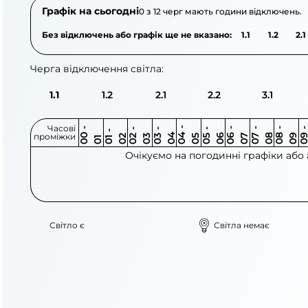
Графік на сьогодні
0 з 12 черг мають години відключень.
Без відключень або графік ще не вказано:
1.1
1.2
2.1
Черга відключення світла:
1.1
1.2
2.1
2.2
3.1
Часові
0
-
0
0
0
-
0
0
-
0
0
-
0
0
-
0
0
-
0
0
-
0
0
-
0
0
1
-
0
проміжки
3
4
5
6
6
7
7
8
8
9
2
2
3
4
5
1
Очікуємо на погодинні графіки або
Світло є
Світла немає