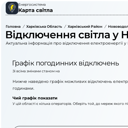
Енергосистема
Карта світла
Головна
/
Харківська Область
/
Харківський Район
/
Нововодол
Відключення світла у 
Актуальна інформація про відключення електроенергії у 
Графік погодинних відключень
Зі всіма змінами станом на
Нижче наведено графік можливих відключень електр
годинами.
Чий графік показати
У цій області є кілька операторів. Оберіть той, до мереж якого 
АТ «Укрзалізниця»
АТ «Харківобленер