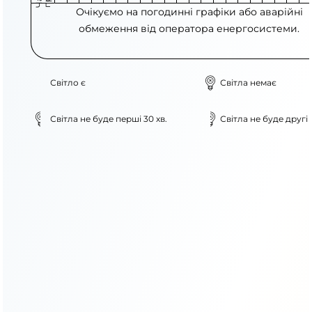
Очікуємо на погодинні графіки або аварійні
обмеження від оператора енергосистеми.
Світло є
Світла немає
Світла не буде перші 30 хв.
Світла не буде другі 