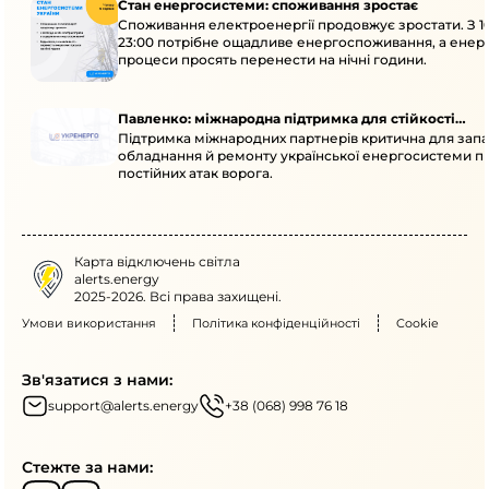
Стан енергосистеми: споживання зростає
Споживання електроенергії продовжує зростати. З 1
23:00 потрібне ощадливе енергоспоживання, а енер
процеси просять перенести на нічні години.
Павленко: міжнародна підтримка для стійкості
Підтримка міжнародних партнерів критична для запа
енергосистеми
обладнання й ремонту української енергосистеми пі
постійних атак ворога.
Карта відключень світла
alerts.energy
2025-2026. Всі права захищені.
Умови використання
Політика конфіденційності
Cookie
Зв'язатися з нами:
support@alerts.energy
+38 (068) 998 76 18
Стежте за нами: