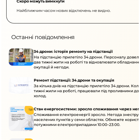
Скоро можуть вимкнути
Найближчим часом нових відключень не видно.
Останні повідомлення
34 дрони: історія ремонту на підстанції
На підстанцію прилетіло 34 дрони. Персоналу дове
два тижні жити на роботі та відновлювати обладнання
окупації й негоди.
Ремонт підстанції: 34 дрони та окупація
За кілька днів на підстанцію прилетіло 34 дрони. Кол
тижні жили на роботі, працювали під проливними до
холод.
Стан енергосистеми: зросло споживання через нег
Споживання електроенергії зросло. Негода знеструм
населених пунктів у семи областях. Обмежте корист
потужними електроприладами 10:00–23:00.