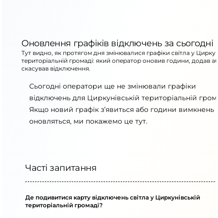
Оновлення графіків відключень за сьогодні
Тут видно, як протягом дня змінювалися графіки світла у Циркун
територіальній громаді: який оператор оновив години, додав а
скасував відключення.
Сьогодні оператори ще не змінювали графіки
відключень для Циркунівській територіальній грома
Якщо новий графік з’явиться або години вимкнень
оновляться, ми покажемо це тут.
Часті запитання
Де подивитися карту відключень світла у Циркунівській
територіальній громаді?