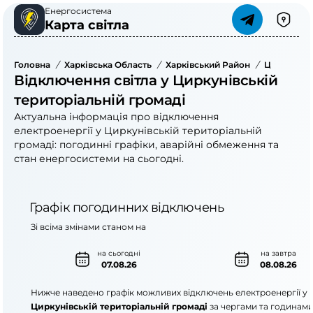
Енергосистема
Карта світла
Головна
/
Харківська Область
/
Харківський Район
/
Циркунівс
Відключення світла у Циркунівській
територіальній громаді
Актуальна інформація про відключення
електроенергії у Циркунівській територіальній
громаді: погодинні графіки, аварійні обмеження та
стан енергосистеми на сьогодні.
Графік погодинних відключень
Зі всіма змінами станом на
на сьогодні
на завтра
07.08.26
08.08.26
Нижче наведено графік можливих відключень електроенергії у
Циркунівській територіальній громаді
за чергами та годинами