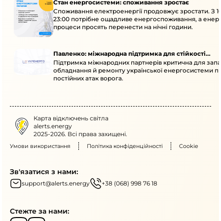
Стан енергосистеми: споживання зростає
Споживання електроенергії продовжує зростати. З 1
23:00 потрібне ощадливе енергоспоживання, а енер
процеси просять перенести на нічні години.
Павленко: міжнародна підтримка для стійкості
Підтримка міжнародних партнерів критична для запа
енергосистеми
обладнання й ремонту української енергосистеми пі
постійних атак ворога.
Карта відключень світла
alerts.energy
2025-2026. Всі права захищені.
Умови використання
Політика конфіденційності
Cookie
Зв'язатися з нами:
support@alerts.energy
+38 (068) 998 76 18
Стежте за нами: