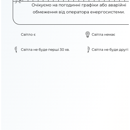
Очікуємо на погодинні графіки або аварійні
обмеження від оператора енергосистеми.
Світло є
Світла немає
Світла не буде перші 30 хв.
Світла не буде другі 