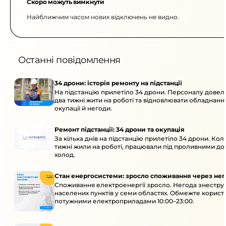
Скоро можуть вимкнути
Найближчим часом нових відключень не видно.
Останні повідомлення
34 дрони: історія ремонту на підстанції
На підстанцію прилетіло 34 дрони. Персоналу дове
два тижні жити на роботі та відновлювати обладнання
окупації й негоди.
Ремонт підстанції: 34 дрони та окупація
За кілька днів на підстанцію прилетіло 34 дрони. Кол
тижні жили на роботі, працювали під проливними до
холод.
Стан енергосистеми: зросло споживання через нег
Споживання електроенергії зросло. Негода знеструм
населених пунктів у семи областях. Обмежте корист
потужними електроприладами 10:00–23:00.