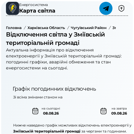
Енергосистема
Карта світла
Головна
/
Харківська Область
/
Чугуївський Район
/
Зміївська 
Відключення світла у Зміївській
територіальній громаді
Актуальна інформація про відключення
електроенергії у Зміївській територіальній громаді:
погодинні графіки, аварійні обмеження та стан
енергосистеми на сьогодні.
Графік погодинних відключень
Зі всіма змінами станом на
на сьогодні
на завтра
08.08.26
09.08.26
Нижче наведено графік можливих відключень електроенергії у
Зміївській територіальній громаді
за чергами та годинами.