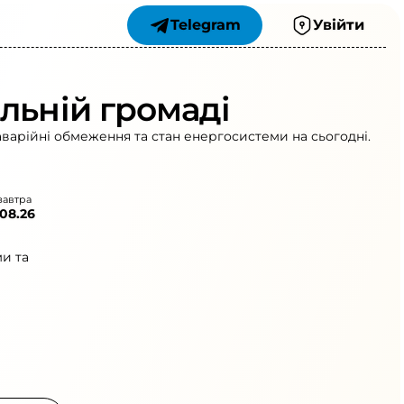
Telegram
Увійти
льній громаді
аварійні обмеження та стан енергосистеми на сьогодні.
завтра
.08.26
и та