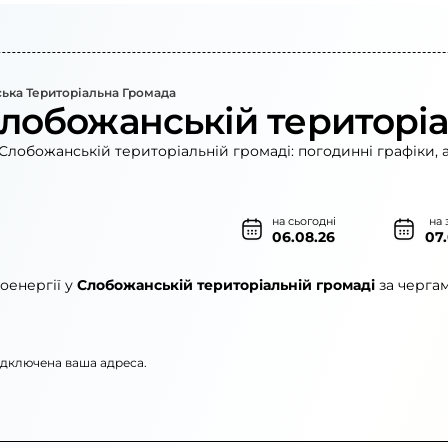
ька Територіальна Громада
Слобожанській територіа
Слобожанській територіальній громаді: погодинні графіки, 
на сьогодні
на 
06.08.26
07
оенергії у
Слобожанській територіальній громаді
за чергам
підключена ваша адреса.
го»