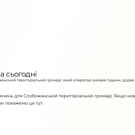
а сьогодні
жанській територіальній громаді: який оператор оновив години, додав
лючень для Слобожанській територіальній громаді. Якщо но
ми покажемо це тут.