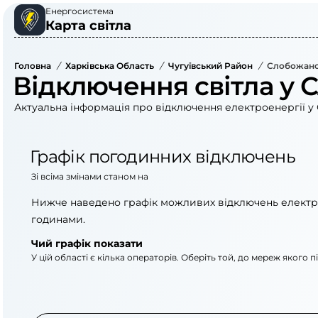
Енергосистема
Карта світла
Головна
/
Харківська Область
/
Чугуївський Район
/
Слобожанс
Відключення світла у 
Актуальна інформація про відключення електроенергії у 
Графік погодинних відключень
Зі всіма змінами станом на
Нижче наведено графік можливих відключень електр
годинами.
Чий графік показати
У цій області є кілька операторів. Оберіть той, до мереж якого 
АТ «Укрзалізниця»
АТ «Харківобленер