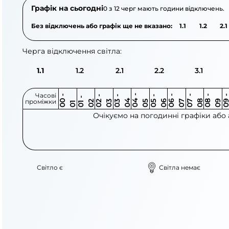
Графік на сьогодні
0 з 12 черг мають години відключень.
Без відключень або графік ще не вказано:
1.1
1.2
2.1
Черга відключення світла:
1.1
1.2
2.1
2.2
3.1
Часові
0
-
0
0
0
-
0
0
-
0
0
-
0
0
-
0
0
-
0
0
-
0
0
-
0
0
1
-
0
проміжки
3
4
5
6
6
7
7
8
8
9
2
2
3
4
5
1
Очікуємо на погодинні графіки або
Світло є
Світла немає