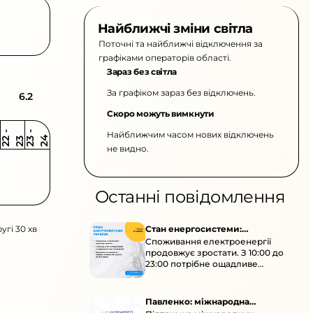
Найближчі зміни світла
Поточні та найближчі відключення за
графіками операторів області.
Зараз без світла
За графіком зараз без відключень.
6.2
Скоро можуть вимкнути
Найближчим часом нових відключень
2
-
2
2
-
2
3
4
2
2
3
не видно.
Останні повідомлення
угі 30 хв
Стан енергосистеми:
Споживання електроенергії
споживання зростає
продовжує зростати. З 10:00 до
23:00 потрібне ощадливе
енергоспоживання, а
енергоємні процеси просять
перенести на нічні години.
Павленко: міжнародна