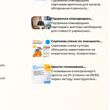
Підтримка міжнародних
підтримка для стійкості
партнерів критична для запасів
енергосистеми
обладнання й ремонту
української енергосистеми під
час постійних атак ворога.
Підтримка міжнародних
Підтримка міжнародних
партнерів для стійкості
партнерів є життєво необхідною
енергосистеми
для стійкості української
енергосистеми під час постійних
ворожих атак і підготовки до
Серпнева спека: як зменшити
наступної зими.
Серпнева спека суттєво
навантаження
збільшила навантаження на
енергосистему. Енергетики
відновлюють мережі після атак і
прискорюють ремонти, просять
 або
ощадливо споживати.
Зросло споживання,
Споживання електроенергії
знеструмлення через негоду й
зросло на 2% (станом на 09:30).
атаки
вий
Через негоду знеструмлені
понад 70 населених пунктів.
Обмежте потужні
електроприлади вдень.