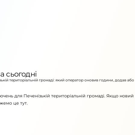
а сьогодні
ізькій територіальній громаді: який оператор оновив години, додав або
ючень для Печенізькій територіальній громаді. Якщо новий
жемо це тут.