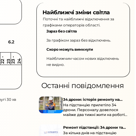
Найближчі зміни світла
Поточні та найближчі відключення за
графіками операторів області.
Зараз без світла
За графіком зараз без відключень.
6.2
Скоро можуть вимкнути
Найближчим часом нових відключень
2
-
2
2
-
2
3
4
2
2
3
не видно.
Останні повідомлення
угі 30 хв
34 дрони: історія ремонту на
На підстанцію прилетіло 34
підстанції
дрони. Персоналу довелося
майже два тижні жити на роботі
та відновлювати обладнання під
час окупації й негоди.
Ремонт підстанції: 34 дрони та
За кілька днів на підстанцію
окупація