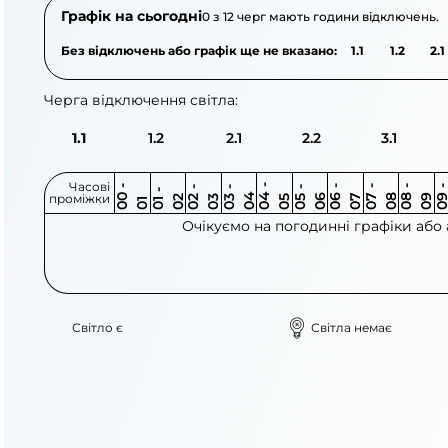
Графік на сьогодні
0 з 12 черг мають години відключень.
Без відключень або графік ще не вказано:
1.1
1.2
2.1
Черга відключення світла:
1.1
1.2
2.1
2.2
3.1
Часові
0
-
0
0
0
-
0
0
-
0
0
-
0
0
-
0
0
-
0
0
-
0
0
-
0
0
1
-
0
проміжки
3
4
5
6
6
7
7
8
8
9
2
2
3
4
5
1
Очікуємо на погодинні графіки або
Світло є
Світла немає