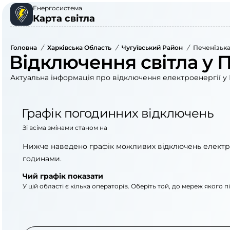
Енергосистема
Карта світла
Головна
/
Харківська Область
/
Чугуївський Район
/
Печенізька
Відключення світла у П
Актуальна інформація про відключення електроенергії у 
Графік погодинних відключень
Зі всіма змінами станом на
Нижче наведено графік можливих відключень електр
годинами.
Чий графік показати
У цій області є кілька операторів. Оберіть той, до мереж якого 
АТ «Укрзалізниця»
АТ «Харківобленер