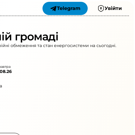
Telegram
Увійти
ій громаді
рійні обмеження та стан енергосистеми на сьогодні.
завтра
.08.26
а