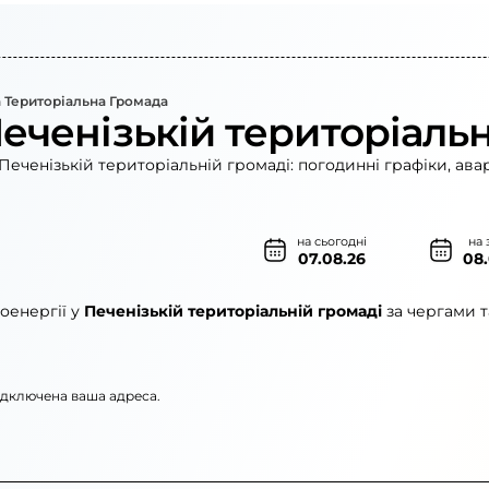
 Територіальна Громада
еченізькій територіальн
Печенізькій територіальній громаді: погодинні графіки, ава
на сьогодні
на 
07.08.26
08
оенергії у
Печенізькій територіальній громаді
за чергами т
підключена ваша адреса.
го»