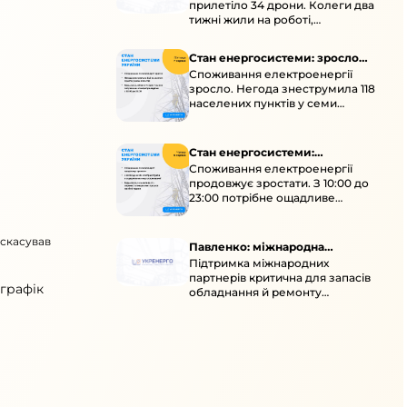
прилетіло 34 дрони. Колеги два
тижні жили на роботі,
працювали під проливними
дощами й у холод.
Стан енергосистеми: зросло
Споживання електроенергії
споживання через негоду
зросло. Негода знеструмила 118
населених пунктів у семи
областях. Обмежте
користування потужними
електроприладами 10:00–23:00.
Стан енергосистеми:
Споживання електроенергії
споживання зростає
продовжує зростати. З 10:00 до
23:00 потрібне ощадливе
енергоспоживання, а
енергоємні процеси просять
 скасував
перенести на нічні години.
Павленко: міжнародна
Підтримка міжнародних
підтримка для стійкості
партнерів критична для запасів
енергосистеми
 графік
обладнання й ремонту
української енергосистеми під
час постійних атак ворога.