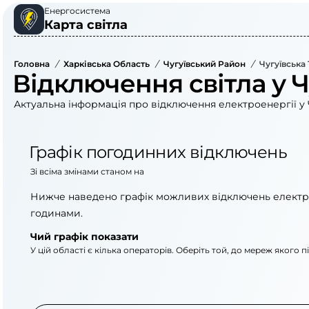
Енергосистема
Карта світла
Головна
/
Харківська Область
/
Чугуївський Район
/
Чугуївська
Відключення світла у Ч
Актуальна інформація про відключення електроенергії у Ч
Графік погодинних відключень
Зі всіма змінами станом на
Нижче наведено графік можливих відключень електр
годинами.
Чий графік показати
У цій області є кілька операторів. Оберіть той, до мереж якого 
АТ «Укрзалізниця»
АТ «Харківобленер