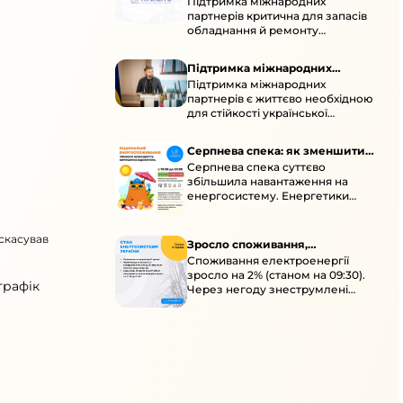
Підтримка міжнародних
підтримка для стійкості
партнерів критична для запасів
енергосистеми
обладнання й ремонту
української енергосистеми під
час постійних атак ворога.
Підтримка міжнародних
Підтримка міжнародних
партнерів для стійкості
партнерів є життєво необхідною
енергосистеми
для стійкості української
енергосистеми під час постійних
ворожих атак і підготовки до
Серпнева спека: як зменшити
наступної зими.
Серпнева спека суттєво
навантаження
збільшила навантаження на
енергосистему. Енергетики
відновлюють мережі після атак і
прискорюють ремонти, просять
 скасував
ощадливо споживати.
Зросло споживання,
Споживання електроенергії
знеструмлення через негоду й
зросло на 2% (станом на 09:30).
атаки
графік
Через негоду знеструмлені
понад 70 населених пунктів.
Обмежте потужні
електроприлади вдень.