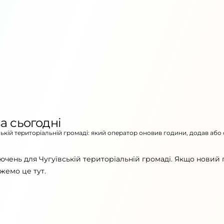
а сьогодні
вській територіальній громаді: який оператор оновив години, додав або
ючень для Чугуївській територіальній громаді. Якщо новий 
жемо це тут.