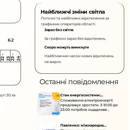
Найближчі зміни світла
Поточні та найближчі відключення за
графіками операторів області.
Зараз без світла
За графіком зараз без відключень.
6.2
Скоро можуть вимкнути
Найближчим часом нових відключень
2
-
2
2
-
2
3
4
2
2
3
не видно.
Останні повідомлення
угі 30 хв
Стан енергосистеми:
Споживання електроенергії
споживання зростає
продовжує зростати. З 10:00 до
23:00 потрібне ощадливе
енергоспоживання, а
енергоємні процеси просять
перенести на нічні години.
Павленко: міжнародна