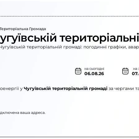
 Територіальна Громада
угуївській територіальн
угуївській територіальній громаді: погодинні графіки, ава
на сьогодні
на 
06.08.26
07
оенергії у
Чугуївській територіальній громаді
за чергами т
підключена ваша адреса.
го»