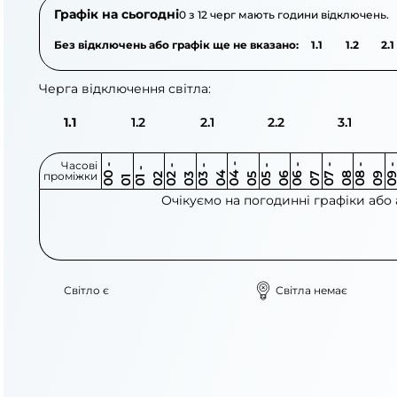
Графік на сьогодні
0 з 12 черг мають години відключень.
Без відключень або графік ще не вказано:
1.1
1.2
2.1
Черга відключення світла:
1.1
1.2
2.1
2.2
3.1
Часові
0
-
0
0
0
-
0
0
-
0
0
-
0
0
-
0
0
-
0
0
-
0
0
-
0
0
1
-
0
проміжки
3
4
5
6
6
7
7
8
8
9
2
2
3
4
5
1
Очікуємо на погодинні графіки або
Світло є
Світла немає