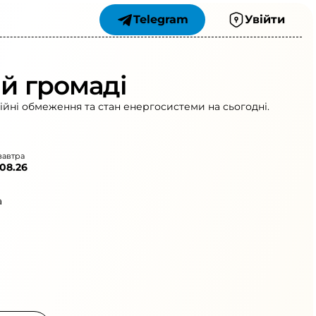
Telegram
Увійти
ій громаді
рійні обмеження та стан енергосистеми на сьогодні.
завтра
.08.26
а