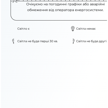
Очікуємо на погодинні графіки або аварійні
обмеження від оператора енергосистеми.
Світло є
Світла немає
Світла не буде перші 30 хв.
Світла не буде другі 