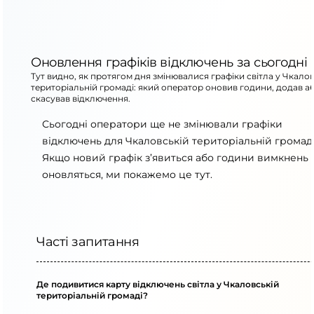
Оновлення графіків відключень за сьогодні
Тут видно, як протягом дня змінювалися графіки світла у Чкало
територіальній громаді: який оператор оновив години, додав а
скасував відключення.
Сьогодні оператори ще не змінювали графіки
відключень для Чкаловській територіальній громаді
Якщо новий графік з’явиться або години вимкнень
оновляться, ми покажемо це тут.
Часті запитання
Де подивитися карту відключень світла у Чкаловській
територіальній громаді?