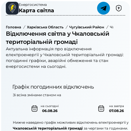
Енергосистема
Карта світла
Головна
/
Харківська Область
/
Чугуївський Район
/
Чкаловська
Відключення світла у Чкаловській
територіальній громаді
Актуальна інформація про відключення
електроенергії у Чкаловській територіальній громаді:
погодинні графіки, аварійні обмеження та стан
енергосистеми на сьогодні.
Графік погодинних відключень
Зі всіма змінами станом на
на сьогодні
на завтра
06.08.26
07.08.26
Нижче наведено графік можливих відключень електроенергії у
Чкаловській територіальній громаді
за чергами та годинами.