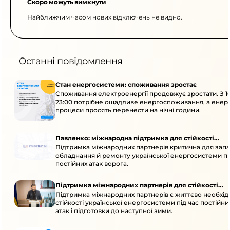
Скоро можуть вимкнути
Найближчим часом нових відключень не видно.
Останні повідомлення
Стан енергосистеми: споживання зростає
Споживання електроенергії продовжує зростати. З 1
23:00 потрібне ощадливе енергоспоживання, а енер
процеси просять перенести на нічні години.
Павленко: міжнародна підтримка для стійкості
Підтримка міжнародних партнерів критична для запа
енергосистеми
обладнання й ремонту української енергосистеми пі
постійних атак ворога.
Підтримка міжнародних партнерів для стійкості
Підтримка міжнародних партнерів є життєво необхі
енергосистеми
стійкості української енергосистеми під час постійн
атак і підготовки до наступної зими.