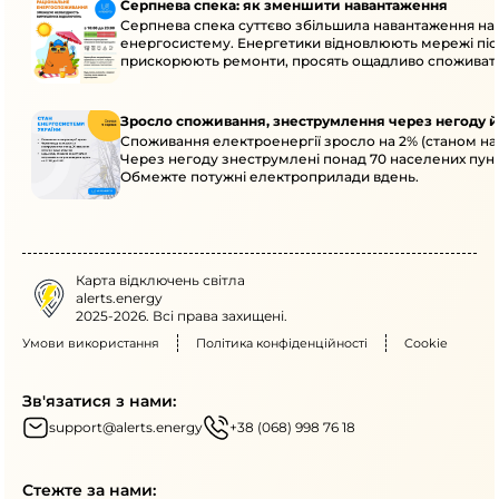
Серпнева спека: як зменшити навантаження
Серпнева спека суттєво збільшила навантаження на
енергосистему. Енергетики відновлюють мережі післ
прискорюють ремонти, просять ощадливо споживат
Зросло споживання, знеструмлення через негоду й
Споживання електроенергії зросло на 2% (станом на 
Через негоду знеструмлені понад 70 населених пунк
Обмежте потужні електроприлади вдень.
Карта відключень світла
alerts.energy
2025-2026. Всі права захищені.
Умови використання
Політика конфіденційності
Cookie
Зв'язатися з нами:
support@alerts.energy
+38 (068) 998 76 18
Стежте за нами: