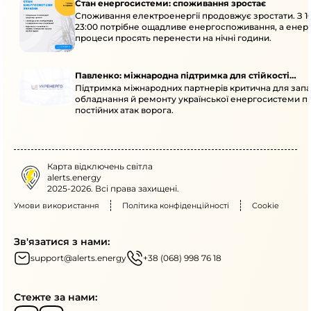
Стан енергосистеми: споживання зростає
Споживання електроенергії продовжує зростати. З 1
23:00 потрібне ощадливе енергоспоживання, а енер
процеси просять перенести на нічні години.
Павленко: міжнародна підтримка для стійкості
Підтримка міжнародних партнерів критична для запа
енергосистеми
обладнання й ремонту української енергосистеми пі
постійних атак ворога.
Карта відключень світла
alerts.energy
2025-2026. Всі права захищені.
Умови використання
Політика конфіденційності
Cookie
Зв'язатися з нами:
support@alerts.energy
+38 (068) 998 76 18
Стежте за нами: