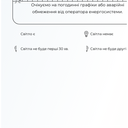
Очікуємо на погодинні графіки або аварійні
обмеження від оператора енергосистеми.
Світло є
Світла немає
Світла не буде перші 30 хв.
Світла не буде другі 