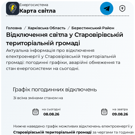
Енергосистема
Карта світла
Головна
/
Харківська Область
/
Берестинський Район
/
Старові
Відключення світла у Старовірівській
територіальній громаді
Актуальна інформація про відключення
електроенергії у Старовірівській територіальній
громаді: погодинні графіки, аварійні обмеження та
стан енергосистеми на сьогодні.
Графік погодинних відключень
Зі всіма змінами станом на
на сьогодні
на завтра
08.08.26
09.08.26
Нижче наведено графік можливих відключень електроенергії у
Старовірівській територіальній громаді
за чергами та годинам