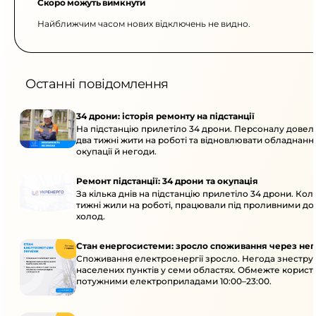
Скоро можуть вимкнути
Найближчим часом нових відключень не видно.
Останні повідомлення
34 дрони: історія ремонту на підстанції
На підстанцію прилетіло 34 дрони. Персоналу дове
два тижні жити на роботі та відновлювати обладнання
окупації й негоди.
Ремонт підстанції: 34 дрони та окупація
За кілька днів на підстанцію прилетіло 34 дрони. Кол
тижні жили на роботі, працювали під проливними до
холод.
Стан енергосистеми: зросло споживання через нег
Споживання електроенергії зросло. Негода знеструм
населених пунктів у семи областях. Обмежте корист
потужними електроприладами 10:00–23:00.