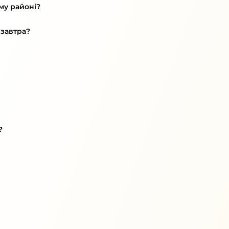
му районі?
 завтра?
?