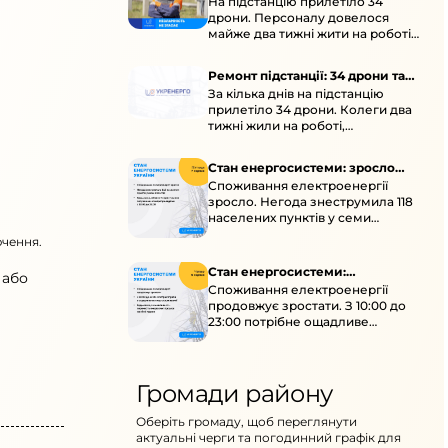
На підстанцію прилетіло 34
підстанції
дрони. Персоналу довелося
майже два тижні жити на роботі
та відновлювати обладнання під
час окупації й негоди.
Ремонт підстанції: 34 дрони та
За кілька днів на підстанцію
окупація
прилетіло 34 дрони. Колеги два
тижні жили на роботі,
працювали під проливними
дощами й у холод.
Стан енергосистеми: зросло
Споживання електроенергії
споживання через негоду
зросло. Негода знеструмила 118
населених пунктів у семи
областях. Обмежте
ючення.
користування потужними
електроприладами 10:00–23:00.
Стан енергосистеми:
 або
Споживання електроенергії
споживання зростає
продовжує зростати. З 10:00 до
23:00 потрібне ощадливе
енергоспоживання, а
енергоємні процеси просять
перенести на нічні години.
Громади району
Оберіть громаду, щоб переглянути
актуальні черги та погодинний графік для