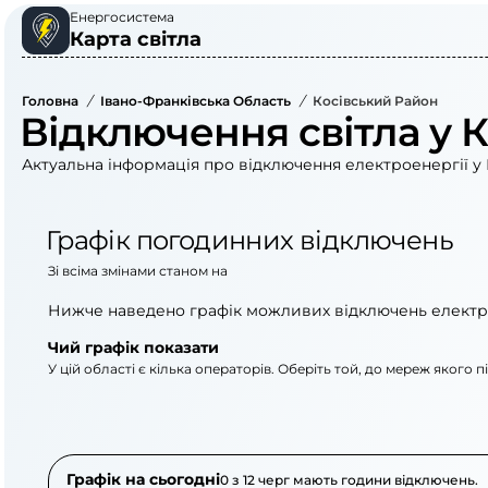
Енергосистема
Карта світла
Головна
/
Івано-Франківська Область
/
Косівський Район
Відключення світла у 
Актуальна інформація про відключення електроенергії у 
Графік погодинних відключень
Зі всіма змінами станом на
Нижче наведено графік можливих відключень електр
Чий графік показати
У цій області є кілька операторів. Оберіть той, до мереж якого 
АТ «Укрзалізниця»
АТ «Прикарпаттяобл
Графік на сьогодні
0 з 12 черг мають години відключень.