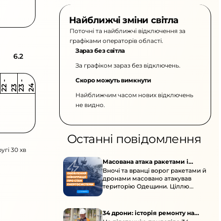
Найближчі зміни світла
Поточні та найближчі відключення за
графіками операторів області.
Зараз без світла
6.2
За графіком зараз без відключень.
Скоро можуть вимкнути
2
-
2
2
-
2
3
4
2
2
3
Найближчим часом нових відключень
не видно.
Останні повідомлення
угі 30 хв
Масована атака ракетами і
Вночі та вранці ворог ракетами й
дронами по Одещині
дронами масовано атакував
територію Одещини. Ціллю
стали об’єкти цивільної
енергетичної інфраструктури.
34 дрони: історія ремонту на