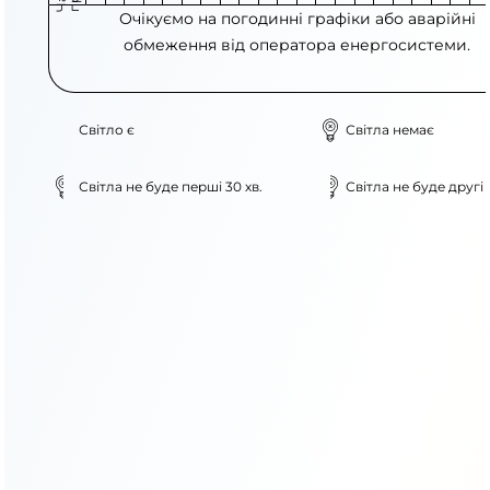
Очікуємо на погодинні графіки або аварійні
обмеження від оператора енергосистеми.
Світло є
Світла немає
Світла не буде перші 30 хв.
Світла не буде другі 