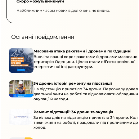
Скоро можуть вимкнути
Найближчим часом нових відключень не видно.
Останні повідомлення
Масована атака ракетами і дронами по Одещині
Вночі та вранці ворог ракетами й дронами масовано 
територію Одещини. Ціллю стали об’єкти цивільної
енергетичної інфраструктури.
34 дрони: історія ремонту на підстанції
На підстанцію прилетіло 34 дрони. Персоналу дове
два тижні жити на роботі та відновлювати обладнання
окупації й негоди.
Ремонт підстанції: 34 дрони та окупація
За кілька днів на підстанцію прилетіло 34 дрони. Кол
тижні жили на роботі, працювали під проливними до
холод.