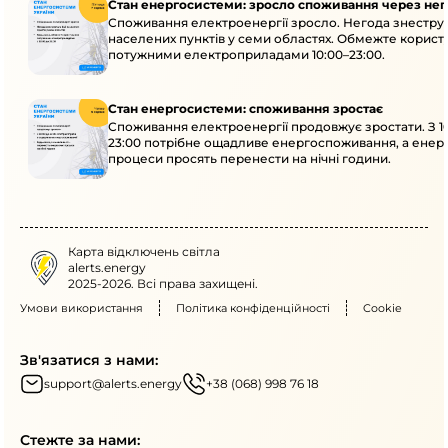
Стан енергосистеми: зросло споживання через нег
Споживання електроенергії зросло. Негода знеструм
населених пунктів у семи областях. Обмежте корист
потужними електроприладами 10:00–23:00.
Стан енергосистеми: споживання зростає
Споживання електроенергії продовжує зростати. З 1
23:00 потрібне ощадливе енергоспоживання, а енер
процеси просять перенести на нічні години.
Карта відключень світла
alerts.energy
2025-2026. Всі права захищені.
Умови використання
Політика конфіденційності
Cookie
Зв'язатися з нами:
support@alerts.energy
+38 (068) 998 76 18
Стежте за нами: