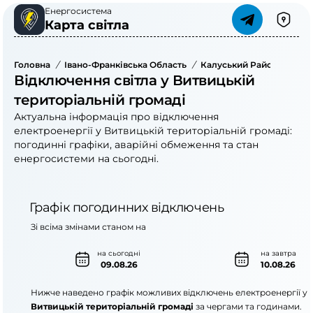
Енергосистема
Карта світла
Головна
/
Івано-Франківська Область
/
Калуський Район
/
Витв
Відключення світла у Витвицькій
територіальній громаді
Актуальна інформація про відключення
електроенергії у Витвицькій територіальній громаді:
погодинні графіки, аварійні обмеження та стан
енергосистеми на сьогодні.
Графік погодинних відключень
Зі всіма змінами станом на
на сьогодні
на завтра
09.08.26
10.08.26
Нижче наведено графік можливих відключень електроенергії у
Витвицькій територіальній громаді
за чергами та годинами.