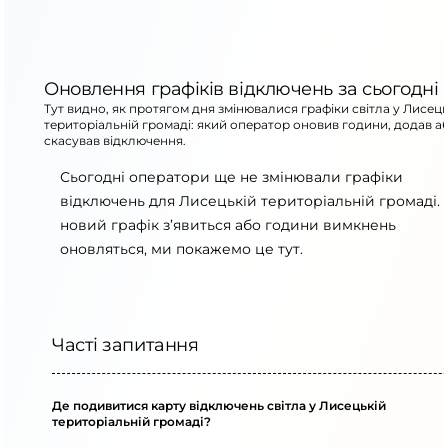
Оновлення графіків відключень за сьогодні
Тут видно, як протягом дня змінювалися графіки світла у Лисець
територіальній громаді: який оператор оновив години, додав а
скасував відключення.
Сьогодні оператори ще не змінювали графіки
відключень для Лисецькій територіальній громаді.
новий графік з’явиться або години вимкнень
оновляться, ми покажемо це тут.
Часті запитання
Де подивитися карту відключень світла у Лисецькій
територіальній громаді?