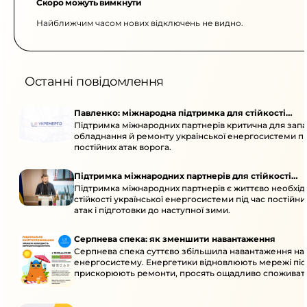
Скоро можуть вимкнути
Найближчим часом нових відключень не видно.
Останні повідомлення
Павленко: міжнародна підтримка для стійкості
Підтримка міжнародних партнерів критична для запа
енергосистеми
обладнання й ремонту української енергосистеми пі
постійних атак ворога.
Підтримка міжнародних партнерів для стійкості
Підтримка міжнародних партнерів є життєво необхі
енергосистеми
стійкості української енергосистеми під час постійн
атак і підготовки до наступної зими.
Серпнева спека: як зменшити навантаження
Серпнева спека суттєво збільшила навантаження на
енергосистему. Енергетики відновлюють мережі післ
прискорюють ремонти, просять ощадливо споживат