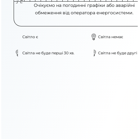
Очікуємо на погодинні графіки або аварійні
обмеження від оператора енергосистеми.
Світло є
Світла немає
Світла не буде перші 30 хв.
Світла не буде другі 