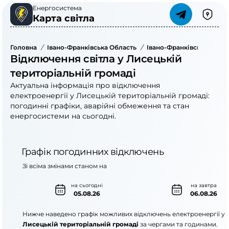
Енергосистема
Карта світла
Головна
/
Івано-Франківська Область
/
Івано-Франківський Рай
Відключення світла у Лисецькій
територіальній громаді
Актуальна інформація про відключення
електроенергії у Лисецькій територіальній громаді:
погодинні графіки, аварійні обмеження та стан
енергосистеми на сьогодні.
Графік погодинних відключень
Зі всіма змінами станом на
на сьогодні
на завтра
05.08.26
06.08.26
Нижче наведено графік можливих відключень електроенергії у
Лисецькій територіальній громаді
за чергами та годинами.