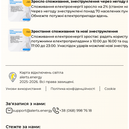
Зросло споживання, знеструмлення через негоду й
Споживання електроенергії зросло на 2% (станом на 
Через негоду знеструмлені понад 70 населених пунк
Обмежте потужні електроприлади вдень.
Зростання споживання та нові знеструмлення
Споживання електроенергії зростає: радять користу
потужними електроприладами з 10:00 до 16:00 та ощ
17:00 до 23:00. Унаслідок ударів можливі нові знестр
кількох областях.
Карта відключень світла
alerts.energy
2025-2026. Всі права захищені.
Умови використання
Політика конфіденційності
Cookie
Зв'язатися з нами:
support@alerts.energy
+38 (068) 998 76 18
Стежте за нами: