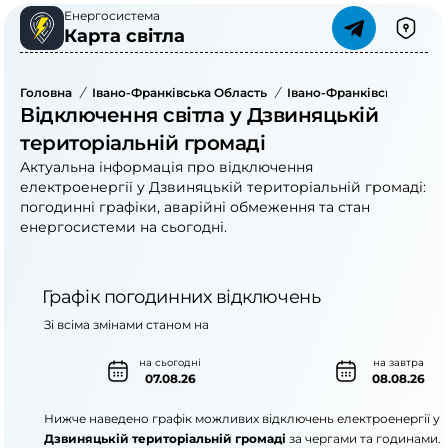
Енергосистема
Карта світла
Головна
/
Івано-Франківська Область
/
Івано-Франківський Рай
Відключення світла у Дзвиняцькій
територіальній громаді
Актуальна інформація про відключення
електроенергії у Дзвиняцькій територіальній громаді:
погодинні графіки, аварійні обмеження та стан
енергосистеми на сьогодні.
Графік погодинних відключень
Зі всіма змінами станом на
на сьогодні
на завтра
07.08.26
08.08.26
Нижче наведено графік можливих відключень електроенергії у
Дзвиняцькій територіальній громаді
за чергами та годинами.