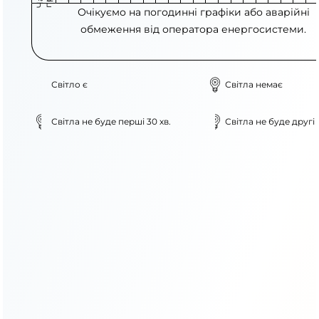
Очікуємо на погодинні графіки або аварійні
обмеження від оператора енергосистеми.
Світло є
Світла немає
Світла не буде перші 30 хв.
Світла не буде другі 