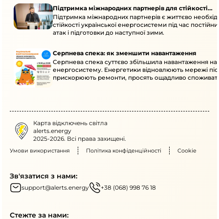
Підтримка міжнародних партнерів для стійкості
Підтримка міжнародних партнерів є життєво необхі
енергосистеми
стійкості української енергосистеми під час постійн
атак і підготовки до наступної зими.
Серпнева спека: як зменшити навантаження
Серпнева спека суттєво збільшила навантаження на
енергосистему. Енергетики відновлюють мережі післ
прискорюють ремонти, просять ощадливо споживат
Карта відключень світла
alerts.energy
2025-2026. Всі права захищені.
Умови використання
Політика конфіденційності
Cookie
Зв'язатися з нами:
support@alerts.energy
+38 (068) 998 76 18
Стежте за нами: