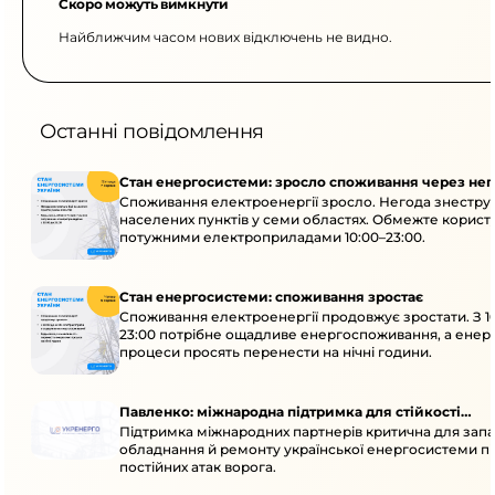
Скоро можуть вимкнути
Найближчим часом нових відключень не видно.
Останні повідомлення
Стан енергосистеми: зросло споживання через нег
Споживання електроенергії зросло. Негода знеструм
населених пунктів у семи областях. Обмежте корист
потужними електроприладами 10:00–23:00.
Стан енергосистеми: споживання зростає
Споживання електроенергії продовжує зростати. З 1
23:00 потрібне ощадливе енергоспоживання, а енер
процеси просять перенести на нічні години.
Павленко: міжнародна підтримка для стійкості
Підтримка міжнародних партнерів критична для запа
енергосистеми
обладнання й ремонту української енергосистеми пі
постійних атак ворога.