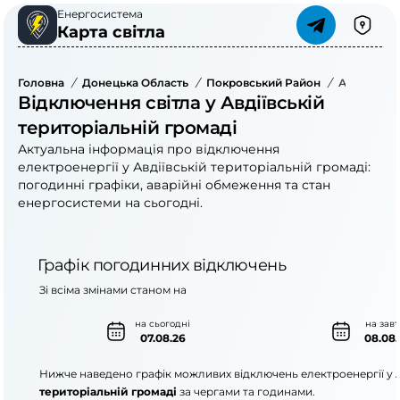
Енергосистема
Карта світла
Головна
/
Донецька Область
/
Покровський Район
/
Авдіївська
Відключення світла у Авдіївській
територіальній громаді
Актуальна інформація про відключення
електроенергії у Авдіївській територіальній громаді:
погодинні графіки, аварійні обмеження та стан
енергосистеми на сьогодні.
Графік погодинних відключень
Зі всіма змінами станом на
на сьогодні
на зав
07.08.26
08.08.
Нижче наведено графік можливих відключень електроенергії у
територіальній громаді
за чергами та годинами.