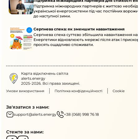
Підтримка міжнародних партнерів для стійкості е
Підтримка міжнародних партнерів є життєво необхідн
української енергосистеми під час постійних ворожих
до наступної зими.
Серпнева спека: як зменшити навантаження
Серпнева спека суттєво збільшила навантаження на
Енергетики відновлюють мережі після атак і приск
просять ощадливо споживати.
Карта відключень світла
alerts.energy
2025-2026. Всі права захищені.
Умови використання
Політика конфіденційності
Cookie
Зв'язатися з нами:
support@alerts.energy
+38 (068) 998 76 18
Стежте за нами: