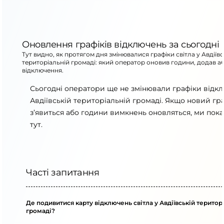
Оновлення графіків відключень за сьогодні
Тут видно, як протягом дня змінювалися графіки світла у Авдіївс
територіальній громаді: який оператор оновив години, додав а
відключення.
Сьогодні оператори ще не змінювали графіки відк
Авдіївській територіальній громаді. Якщо новий гр
з’явиться або години вимкнень оновляться, ми пок
тут.
Часті запитання
Де подивитися карту відключень світла у Авдіївській територ
громаді?