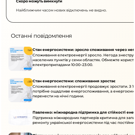
Скоро можуть вимкнути
Найближчим часом нових відключень не видно.
Останні повідомлення
Стан енергосистеми: зросло споживання через нег
Споживання електроенергії зросло. Негода знеструм
населених пунктів у семи областях. Обмежте корис
електроприладами 10:00–23:00.
Стан енергосистеми: споживання зростає
Споживання електроенергії продовжує зростати. З 10
потрібне ощадливе енергоспоживання, а енергоємн
перенести на нічні години.
Павленко: міжнародна підтримка для стійкості ен
Підтримка міжнародних партнерів критична для запа
ремонту української енергосистеми під час постійних