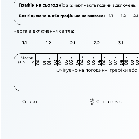
Графік на сьогодні
0 з 12 черг мають години відключень.
Без відключень або графік ще не вказано:
1.1
1.2
2.1
Черга відключення світла:
1.1
1.2
2.1
2.2
3.1
Часові
0
-
0
0
0
-
0
0
-
0
0
-
0
0
-
0
0
-
0
0
-
0
0
-
0
0
1
-
0
проміжки
3
4
5
6
6
7
7
8
8
9
2
2
3
4
5
1
Очікуємо на погодинні графіки або
Світло є
Світла немає