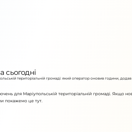
а сьогодні
польській територіальній громаді: який оператор оновив години, додав
ючень для Маріупольській територіальній громаді. Якщо но
ми покажемо це тут.