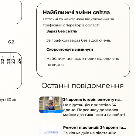
Найближчі зміни світла
Поточні та найближчі відключення за
графіками операторів області.
Зараз без світла
За графіком зараз без відключень.
6.2
Скоро можуть вимкнути
Найближчим часом нових відключень
2
-
2
2
-
2
3
4
2
2
3
не видно.
Останні повідомлення
угі 30 хв
34 дрони: історія ремонту на
На підстанцію прилетіло 34
підстанції
дрони. Персоналу довелося
майже два тижні жити на роботі
та відновлювати обладнання під
час окупації й негоди.
Ремонт підстанції: 34 дрони та
За кілька днів на підстанцію
окупація