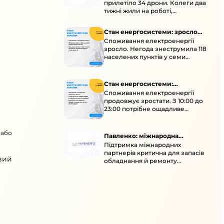
прилетіло 34 дрони. Колеги два
тижні жили на роботі,
працювали під проливними
дощами й у холод.
Стан енергосистеми: зросло
Споживання електроенергії
споживання через негоду
зросло. Негода знеструмила 118
населених пунктів у семи
областях. Обмежте
користування потужними
електроприладами 10:00–23:00.
Стан енергосистеми:
Споживання електроенергії
споживання зростає
продовжує зростати. З 10:00 до
23:00 потрібне ощадливе
енергоспоживання, а
енергоємні процеси просять
 або
перенести на нічні години.
Павленко: міжнародна
Підтримка міжнародних
підтримка для стійкості
партнерів критична для запасів
енергосистеми
вий
обладнання й ремонту
української енергосистеми під
час постійних атак ворога.