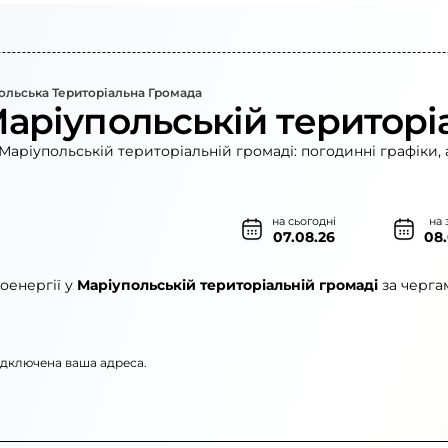
ольська Територіальна Громада
Маріупольській територі
Маріупольській територіальній громаді: погодинні графіки, 
на сьогодні
на 
07.08.26
08
оенергії у
Маріупольській територіальній громаді
за черга
підключена ваша адреса.
електромережі»