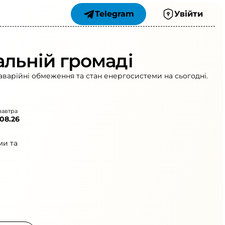
Telegram
Увійти
альній громаді
аварійні обмеження та стан енергосистеми на сьогодні.
завтра
.08.26
ми та