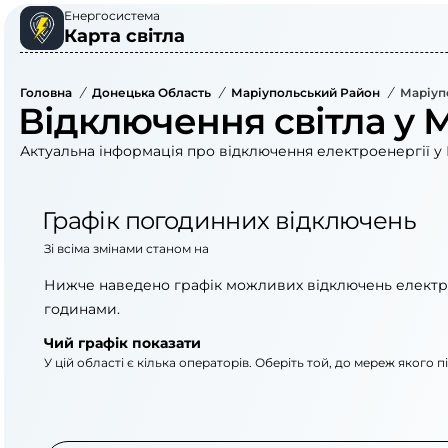
Енергосистема
Карта світла
Головна
/
Донецька Область
/
Маріупольський Район
/
Маріуп
Відключення світла у 
Актуальна інформація про відключення електроенергії у 
Графік погодинних відключень
Зі всіма змінами станом на
Нижче наведено графік можливих відключень електр
годинами.
Чий графік показати
У цій області є кілька операторів. Оберіть той, до мереж якого 
АТ «Укрзалізниця»
АТ «ДТЕК Донецькі 