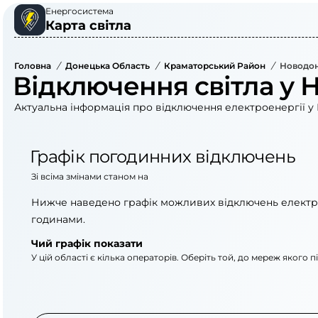
Енергосистема
Карта світла
Головна
/
Донецька Область
/
Краматорський Район
/
Новодон
Відключення світла у 
Актуальна інформація про відключення електроенергії у 
Графік погодинних відключень
Зі всіма змінами станом на
Нижче наведено графік можливих відключень електр
годинами.
Чий графік показати
У цій області є кілька операторів. Оберіть той, до мереж якого 
АТ «Укрзалізниця»
АТ «ДТЕК Донецькі 