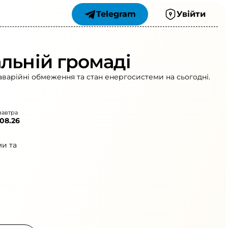
Telegram
Увійти
льній громаді
аварійні обмеження та стан енергосистеми на сьогодні.
завтра
.08.26
ми та