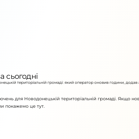
а сьогодні
онецькій територіальній громаді: який оператор оновив години, додав
лючень для Новодонецькій територіальній громаді. Якщо но
ми покажемо це тут.