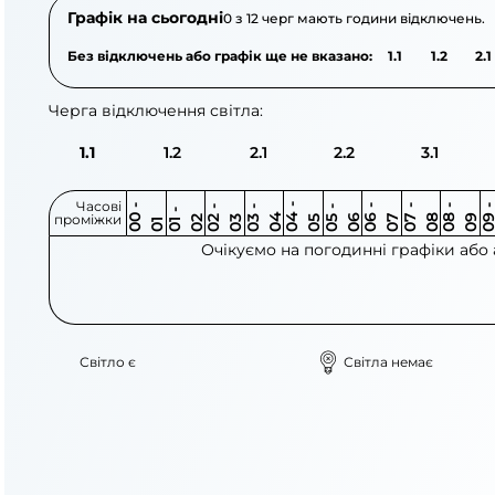
Графік на сьогодні
0 з 12 черг мають години відключень.
Без відключень або графік ще не вказано:
1.1
1.2
2.1
Черга відключення світла:
1.1
1.2
2.1
2.2
3.1
Часові
0
-
0
0
0
-
0
0
-
0
0
-
0
0
-
0
0
-
0
0
-
0
0
-
0
0
1
-
0
проміжки
3
4
5
6
6
7
7
8
8
9
2
2
3
4
5
1
Очікуємо на погодинні графіки або
Світло є
Світла немає