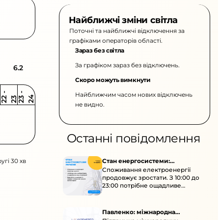
Найближчі зміни світла
Поточні та найближчі відключення за
графіками операторів області.
Зараз без світла
За графіком зараз без відключень.
6.2
Скоро можуть вимкнути
Найближчим часом нових відключень
2
-
2
2
-
2
3
4
2
2
3
не видно.
Останні повідомлення
угі 30 хв
Стан енергосистеми:
Споживання електроенергії
споживання зростає
продовжує зростати. З 10:00 до
23:00 потрібне ощадливе
енергоспоживання, а
енергоємні процеси просять
перенести на нічні години.
Павленко: міжнародна