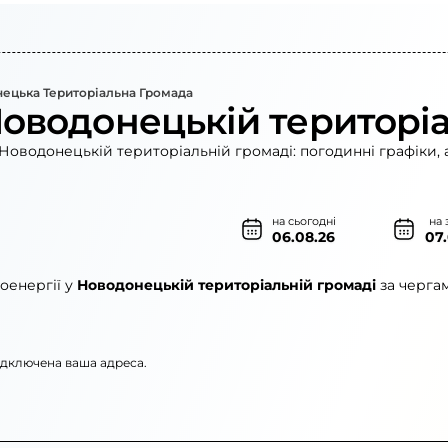
ецька Територіальна Громада
Новодонецькій територіа
Новодонецькій територіальній громаді: погодинні графіки, 
на сьогодні
на 
06.08.26
07
оенергії у
Новодонецькій територіальній громаді
за черга
підключена ваша адреса.
електромережі»