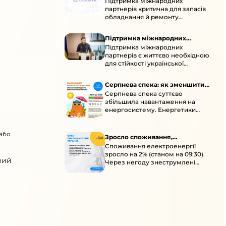
Підтримка міжнародних
підтримка для стійкості
партнерів критична для запасів
енергосистеми
обладнання й ремонту
української енергосистеми під
час постійних атак ворога.
Підтримка міжнародних
Підтримка міжнародних
партнерів для стійкості
партнерів є життєво необхідною
енергосистеми
для стійкості української
енергосистеми під час постійних
ворожих атак і підготовки до
Серпнева спека: як зменшити
наступної зими.
Серпнева спека суттєво
навантаження
збільшила навантаження на
енергосистему. Енергетики
відновлюють мережі після атак і
прискорюють ремонти, просять
 або
ощадливо споживати.
Зросло споживання,
Споживання електроенергії
знеструмлення через негоду й
зросло на 2% (станом на 09:30).
атаки
вий
Через негоду знеструмлені
понад 70 населених пунктів.
Обмежте потужні
електроприлади вдень.