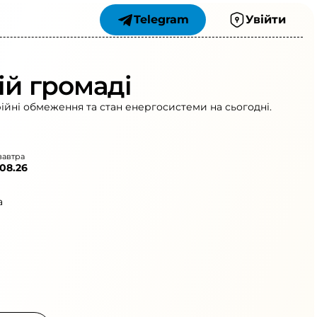
Telegram
Увійти
ій громаді
рійні обмеження та стан енергосистеми на сьогодні.
завтра
.08.26
а