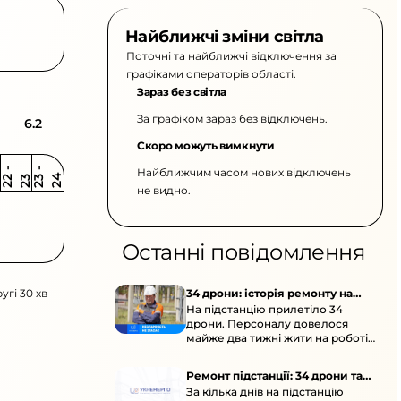
Найближчі зміни світла
Поточні та найближчі відключення за
графіками операторів області.
Зараз без світла
За графіком зараз без відключень.
6.2
Скоро можуть вимкнути
Найближчим часом нових відключень
2
-
2
2
-
2
3
4
2
2
3
не видно.
Останні повідомлення
угі 30 хв
34 дрони: історія ремонту на
На підстанцію прилетіло 34
підстанції
дрони. Персоналу довелося
майже два тижні жити на роботі
та відновлювати обладнання під
час окупації й негоди.
Ремонт підстанції: 34 дрони та
За кілька днів на підстанцію
окупація