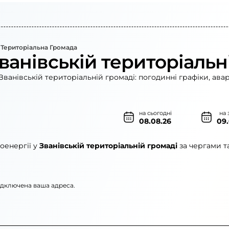
 Територіальна Громада
ванівській територіальн
ванівській територіальній громаді: погодинні графіки, ава
на сьогодні
на 
08.08.26
09
оенергії у
Званівській територіальній громаді
за чергами т
підключена ваша адреса.
електромережі»