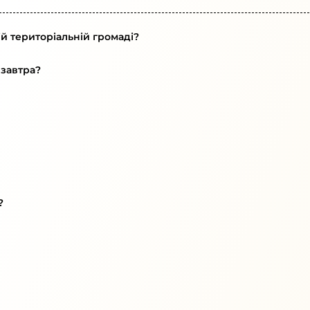
ій територіальній громаді?
 завтра?
?