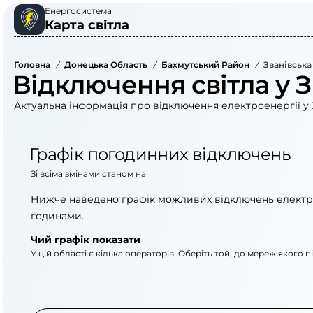
Енергосистема
Карта світла
Головна
/
Донецька Область
/
Бахмутський Район
/
Званівська
Відключення світла у З
Актуальна інформація про відключення електроенергії у З
Графік погодинних відключень
Зі всіма змінами станом на
Нижче наведено графік можливих відключень електр
годинами.
Чий графік показати
У цій області є кілька операторів. Оберіть той, до мереж якого 
АТ «Укрзалізниця»
АТ «ДТЕК Донецькі 