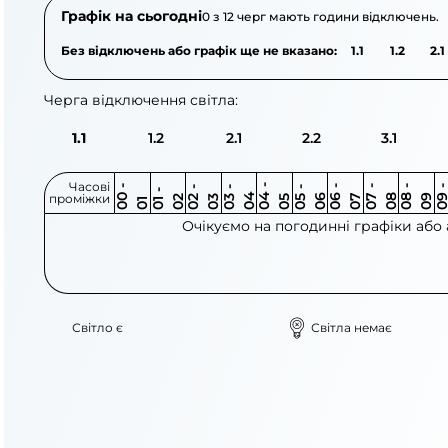
Графік на сьогодні
0 з 12 черг мають години відключень.
Без відключень або графік ще не вказано:
1.1
1.2
2.1
Черга відключення світла:
1.1
1.2
2.1
2.2
3.1
Часові
0
-
0
0
0
-
0
0
-
0
0
-
0
0
-
0
0
-
0
0
-
0
0
-
0
0
1
-
0
проміжки
3
4
5
6
6
7
7
8
8
9
2
2
3
4
5
1
Очікуємо на погодинні графіки або
Світло є
Світла немає