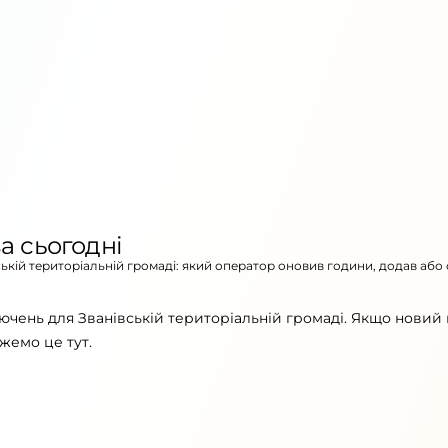
а сьогодні
вській територіальній громаді: який оператор оновив години, додав або
ючень для Званівській територіальній громаді. Якщо новий 
жемо це тут.