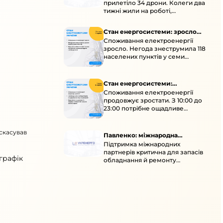
прилетіло 34 дрони. Колеги два
тижні жили на роботі,
працювали під проливними
дощами й у холод.
Стан енергосистеми: зросло
Споживання електроенергії
споживання через негоду
зросло. Негода знеструмила 118
населених пунктів у семи
областях. Обмежте
користування потужними
електроприладами 10:00–23:00.
Стан енергосистеми:
Споживання електроенергії
споживання зростає
продовжує зростати. З 10:00 до
23:00 потрібне ощадливе
енергоспоживання, а
енергоємні процеси просять
 скасував
перенести на нічні години.
Павленко: міжнародна
Підтримка міжнародних
підтримка для стійкості
партнерів критична для запасів
енергосистеми
графік
обладнання й ремонту
української енергосистеми під
час постійних атак ворога.