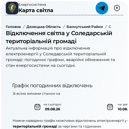
Енергосистема
Карта світла
Головна
/
Донецька Область
/
Бахмутський Район
/
Соледарсь
Відключення світла у Соледарській
територіальній громаді
Актуальна інформація про відключення
електроенергії у Соледарській територіальній
громаді: погодинні графіки, аварійні обмеження та
стан енергосистеми на сьогодні.
Графік погодинних відключень
Зі всіма змінами станом на
на сьогодні
на зав
09.08.26
10.08.
Нижче наведено графік можливих відключень електроенергії у
територіальній громаді
за чергами та годинами.