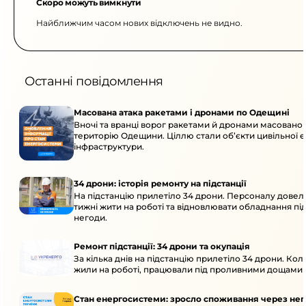
Скоро можуть вимкнути
Найближчим часом нових відключень не видно.
Останні повідомлення
Масована атака ракетами і дронами по Одещині
Вночі та вранці ворог ракетами й дронами масовано 
територію Одещини. Ціллю стали об’єкти цивільної 
інфраструктури.
34 дрони: історія ремонту на підстанції
На підстанцію прилетіло 34 дрони. Персоналу довел
тижні жити на роботі та відновлювати обладнання під 
негоди.
Ремонт підстанції: 34 дрони та окупація
За кілька днів на підстанцію прилетіло 34 дрони. Кол
жили на роботі, працювали під проливними дощами й
Стан енергосистеми: зросло споживання через нег