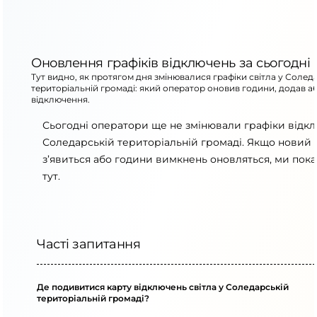
Оновлення графіків відключень за сьогодні
Тут видно, як протягом дня змінювалися графіки світла у Солед
територіальній громаді: який оператор оновив години, додав а
відключення.
Сьогодні оператори ще не змінювали графіки відк
Соледарській територіальній громаді. Якщо новий 
з’явиться або години вимкнень оновляться, ми пок
тут.
Часті запитання
Де подивитися карту відключень світла у Соледарській
територіальній громаді?