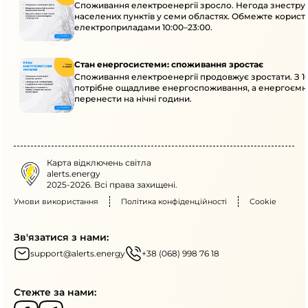
Споживання електроенергії зросло. Негода знеструм
населених пунктів у семи областях. Обмежте корис
електроприладами 10:00–23:00.
Стан енергосистеми: споживання зростає
Споживання електроенергії продовжує зростати. З 10
потрібне ощадливе енергоспоживання, а енергоємн
перенести на нічні години.
Карта відключень світла
alerts.energy
2025-2026. Всі права захищені.
Умови використання
Політика конфіденційності
Cookie
Зв'язатися з нами:
support@alerts.energy
+38 (068) 998 76 18
Стежте за нами: