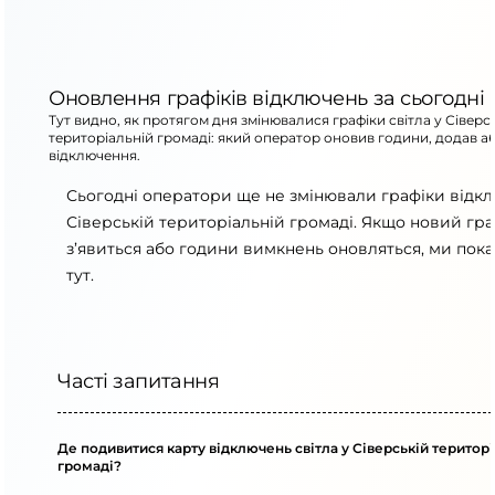
Оновлення графіків відключень за сьогодні
Тут видно, як протягом дня змінювалися графіки світла у Сіверс
територіальній громаді: який оператор оновив години, додав а
відключення.
Сьогодні оператори ще не змінювали графіки відк
Сіверській територіальній громаді. Якщо новий гра
з’явиться або години вимкнень оновляться, ми пок
тут.
Часті запитання
Де подивитися карту відключень світла у Сіверській територ
громаді?