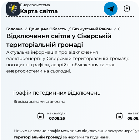
Енергосистема
Карта світла
Головна
/
Донецька Область
/
Бахмутський Район
/
Сіверська 
Відключення світла у Сіверській
територіальній громаді
Актуальна інформація про відключення
електроенергії у Сіверській територіальній громаді:
погодинні графіки, аварійні обмеження та стан
енергосистеми на сьогодні.
Графік погодинних відключень
Зі всіма змінами станом на
на сьогодні
на зав
07.08.26
08.08.
Нижче наведено графік можливих відключень електроенергії у
територіальній громаді
за чергами та годинами.