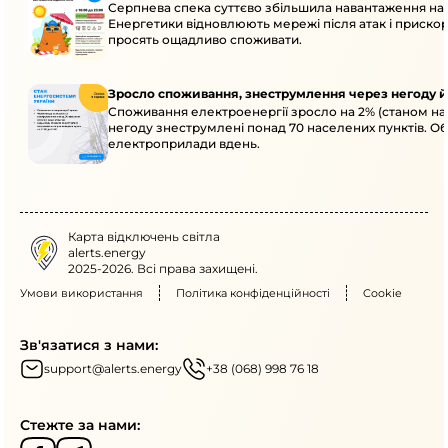
Серпнева спека суттєво збільшила навантаження на
Енергетики відновлюють мережі після атак і приск
просять ощадливо споживати.
Зросло споживання, знеструмлення через негоду й
Споживання електроенергії зросло на 2% (станом на 
негоду знеструмлені понад 70 населених пунктів. О
електроприлади вдень.
Карта відключень світла
alerts.energy
2025-2026. Всі права захищені.
Умови використання
Політика конфіденційності
Cookie
Зв'язатися з нами:
support@alerts.energy
+38 (068) 998 76 18
Стежте за нами: