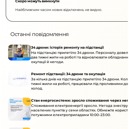
Скоро можуть вимкнути
Найближчим часом нових відключень не видно.
Останні повідомлення
34 дрони: історія ремонту на підстанції
На підстанцію прилетіло 34 дрони. Персоналу дове
два тижні жити на роботі та відновлювати обладнання
окупації й негоди.
Ремонт підстанції: 34 дрони та окупація
За кілька днів на підстанцію прилетіло 34 дрони. Кол
тижні жили на роботі, працювали під проливними до
холод.
Стан енергосистеми: зросло споживання через нег
Споживання електроенергії зросло. Негода знеструм
населених пунктів у семи областях. Обмежте корист
потужними електроприладами 10:00–23:00.