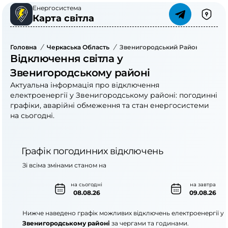
Енергосистема
Карта світла
Головна
/
Черкаська Область
/
Звенигородський Район
Відключення світла у
Звенигородському районі
Актуальна інформація про відключення
електроенергії у Звенигородському районі: погодинні
графіки, аварійні обмеження та стан енергосистеми
на сьогодні.
Графік погодинних відключень
Зі всіма змінами станом на
на сьогодні
на завтра
08.08.26
09.08.26
Нижче наведено графік можливих відключень електроенергії у
Звенигородському районі
за чергами та годинами.