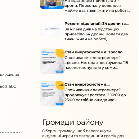
На підстанцію прилетіло 34
підстанції
дрони. Персоналу довелося
майже два тижні жити на роботі
та відновлювати обладнання під
час окупації й негоди.
Ремонт підстанції: 34 дрони та
За кілька днів на підстанцію
окупація
прилетіло 34 дрони. Колеги два
тижні жили на роботі,
працювали під проливними
дощами й у холод.
Стан енергосистеми: зросло
Споживання електроенергії
споживання через негоду
зросло. Негода знеструмила 118
населених пунктів у семи
областях. Обмежте
дключення.
користування потужними
електроприладами 10:00–23:00.
Стан енергосистеми:
ься або
Споживання електроенергії
споживання зростає
продовжує зростати. З 10:00 до
23:00 потрібне ощадливе
енергоспоживання, а
енергоємні процеси просять
перенести на нічні години.
Громади району
Оберіть громаду, щоб переглянути
актуальні черги та погодинний графік для