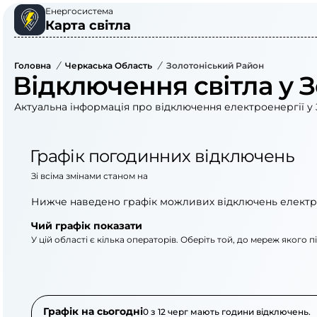
Енергосистема
Карта світла
Головна
/
Черкаська Область
/
Золотоніський Район
Відключення світла у 
Актуальна інформація про відключення електроенергії у 
Графік погодинних відключень
Зі всіма змінами станом на
Нижче наведено графік можливих відключень електр
Чий графік показати
У цій області є кілька операторів. Оберіть той, до мереж якого 
АТ «Укрзалізниця»
ПАТ «Черкасиоблен
Графік на сьогодні
0 з 12 черг мають години відключень.