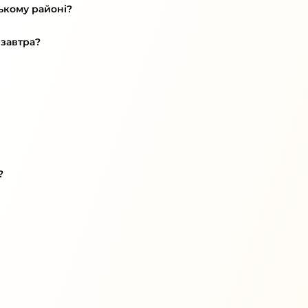
ькому районі?
 завтра?
?