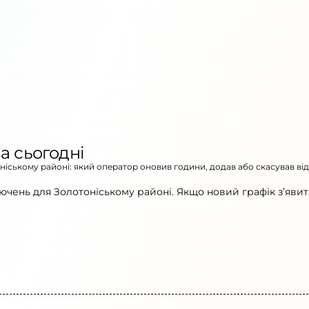
а сьогодні
оніському районі: який оператор оновив години, додав або скасував ві
ючень для Золотоніському районі. Якщо новий графік з’явит