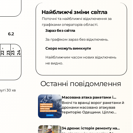
Найближчі зміни світла
Поточні та найближчі відключення за
графіками операторів області.
Зараз без світла
6.2
За графіком зараз без відключень.
Скоро можуть вимкнути
2
-
2
2
-
2
3
4
2
2
3
Найближчим часом нових відключень
не видно.
Останні повідомлення
угі 30 хв
Масована атака ракетами і
Вночі та вранці ворог ракетами й
дронами по Одещині
дронами масовано атакував
територію Одещини. Ціллю
стали об’єкти цивільної
енергетичної інфраструктури.
34 дрони: історія ремонту на