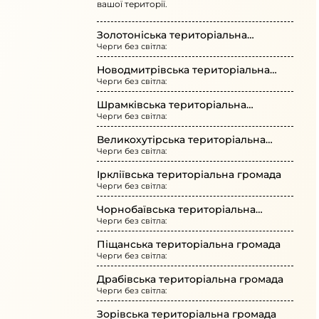
вашої території.
Золотоніська територіальна
Черги без світла:
громада
Новодмитрівська територіальна
Черги без світла:
громада
Шрамківська територіальна
Черги без світла:
громада
Великохутірська територіальна
Черги без світла:
громада
Іркліївська територіальна громада
Черги без світла:
Чорнобаївська територіальна
Черги без світла:
громада
Піщанська територіальна громада
Черги без світла:
Драбівська територіальна громада
Черги без світла:
Зорівська територіальна громада