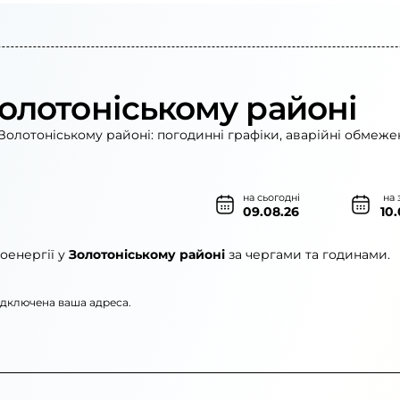
Золотоніському районі
Золотоніському районі: погодинні графіки, аварійні обмежен
на сьогодні
на 
09.08.26
10
оенергії у
Золотоніському районі
за чергами та годинами.
підключена ваша адреса.
ерго»