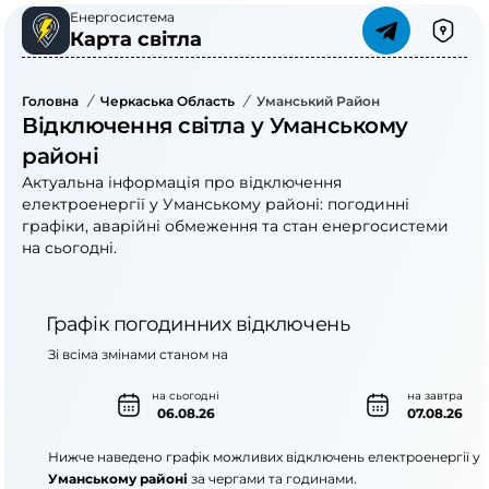
Енергосистема
Карта світла
Головна
/
Черкаська Область
/
Уманський Район
Відключення світла у Уманському
районі
Актуальна інформація про відключення
електроенергії у Уманському районі: погодинні
графіки, аварійні обмеження та стан енергосистеми
на сьогодні.
Графік погодинних відключень
Зі всіма змінами станом на
на сьогодні
на завтра
06.08.26
07.08.26
Нижче наведено графік можливих відключень електроенергії у
Уманському районі
за чергами та годинами.