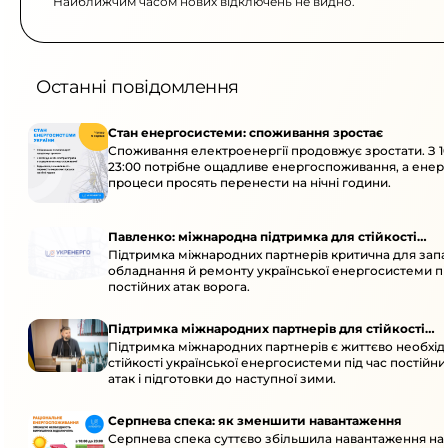
Найближчим часом нових відключень не видно.
Останні повідомлення
Стан енергосистеми: споживання зростає
Споживання електроенергії продовжує зростати. З 1
23:00 потрібне ощадливе енергоспоживання, а енер
процеси просять перенести на нічні години.
Павленко: міжнародна підтримка для стійкості
Підтримка міжнародних партнерів критична для запа
енергосистеми
обладнання й ремонту української енергосистеми пі
постійних атак ворога.
Підтримка міжнародних партнерів для стійкості
Підтримка міжнародних партнерів є життєво необхі
енергосистеми
стійкості української енергосистеми під час постійн
атак і підготовки до наступної зими.
Серпнева спека: як зменшити навантаження
Серпнева спека суттєво збільшила навантаження на