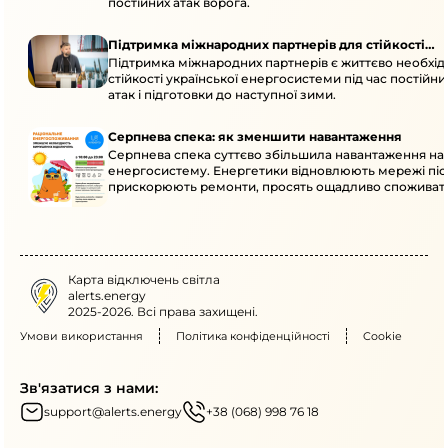
постійних атак ворога.
Підтримка міжнародних партнерів для стійкості
Підтримка міжнародних партнерів є життєво необхі
енергосистеми
стійкості української енергосистеми під час постійн
атак і підготовки до наступної зими.
Серпнева спека: як зменшити навантаження
Серпнева спека суттєво збільшила навантаження на
енергосистему. Енергетики відновлюють мережі післ
прискорюють ремонти, просять ощадливо споживат
Карта відключень світла
alerts.energy
2025-2026. Всі права захищені.
Умови використання
Політика конфіденційності
Cookie
Зв'язатися з нами:
support@alerts.energy
+38 (068) 998 76 18