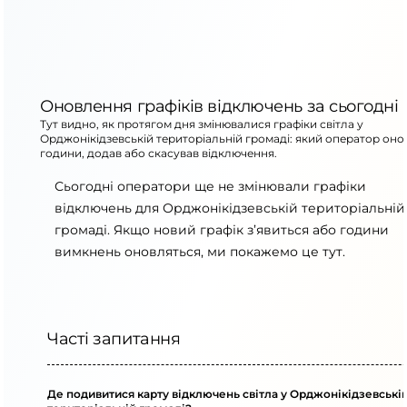
Оновлення графіків відключень за сьогодні
Тут видно, як протягом дня змінювалися графіки світла у
Орджонікідзевській територіальній громаді: який оператор оно
години, додав або скасував відключення.
Сьогодні оператори ще не змінювали графіки
відключень для Орджонікідзевській територіальній
громаді. Якщо новий графік з’явиться або години
вимкнень оновляться, ми покажемо це тут.
Часті запитання
Де подивитися карту відключень світла у Орджонікідзевські