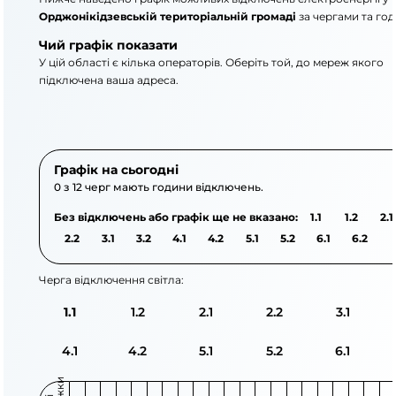
Орджонікідзевській територіальній громаді
за чергами та го
Чий графік показати
У цій області є кілька операторів. Оберіть той, до мереж якого
підключена ваша адреса.
АТ «Укрзалізниця»
АТ «Крименерго»
Графік на сьогодні
0 з 12 черг мають години відключень.
Без відключень або графік ще не вказано:
1.1
1.2
2.1
2.2
3.1
3.2
4.1
4.2
5.1
5.2
6.1
6.2
Черга відключення світла:
1.1
1.2
2.1
2.2
3.1
4.1
4.2
5.1
5.2
6.1