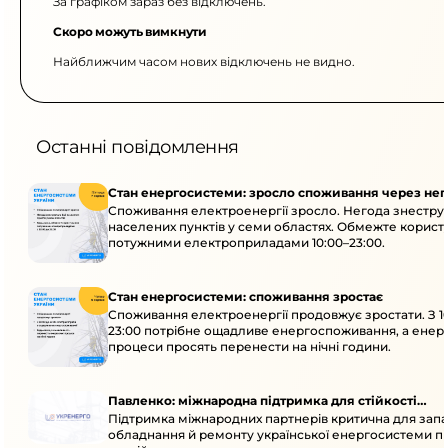
За графіком зараз без відключень.
Скоро можуть вимкнути
Найближчим часом нових відключень не видно.
Останні повідомлення
Стан енергосистеми: зросло споживання через нег
Споживання електроенергії зросло. Негода знеструм
населених пунктів у семи областях. Обмежте корист
потужними електроприладами 10:00–23:00.
Стан енергосистеми: споживання зростає
Споживання електроенергії продовжує зростати. З 1
23:00 потрібне ощадливе енергоспоживання, а енер
процеси просять перенести на нічні години.
Павленко: міжнародна підтримка для стійкості
Підтримка міжнародних партнерів критична для запа
енергосистеми
обладнання й ремонту української енергосистеми пі