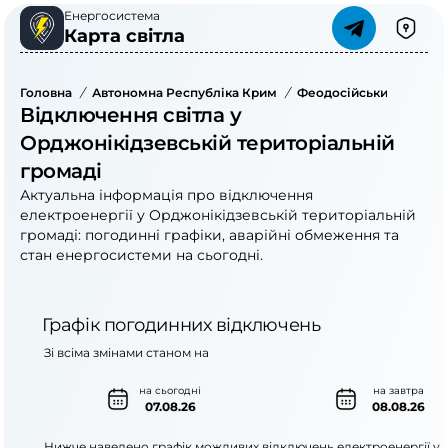
Енергосистема
Карта світла
Головна
/
Автономна Республіка Крим
/
Феодосійський Район
Відключення світла у
Орджонікідзевській територіальній
громаді
Актуальна інформація про відключення
електроенергії у Орджонікідзевській територіальній
громаді: погодинні графіки, аварійні обмеження та
стан енергосистеми на сьогодні.
Графік погодинних відключень
Зі всіма змінами станом на
на сьогодні
на завтра
07.08.26
08.08.26
Нижче наведено графік можливих відключень електроенергії у