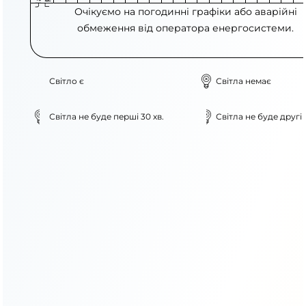
Очікуємо на погодинні графіки або аварійні
обмеження від оператора енергосистеми.
Світло є
Світла немає
Світла не буде перші 30 хв.
Світла не буде другі 