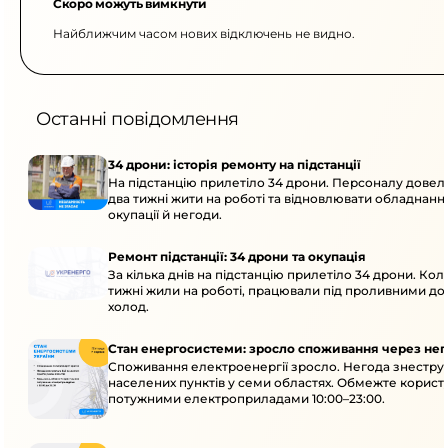
Скоро можуть вимкнути
Найближчим часом нових відключень не видно.
Останні повідомлення
34 дрони: історія ремонту на підстанції
На підстанцію прилетіло 34 дрони. Персоналу дове
два тижні жити на роботі та відновлювати обладнання
окупації й негоди.
Ремонт підстанції: 34 дрони та окупація
За кілька днів на підстанцію прилетіло 34 дрони. Кол
тижні жили на роботі, працювали під проливними до
холод.
Стан енергосистеми: зросло споживання через нег
Споживання електроенергії зросло. Негода знеструм
населених пунктів у семи областях. Обмежте корист
потужними електроприладами 10:00–23:00.