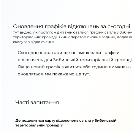
Оновлення графіків відключень за сьогодні
Тут видно, як протягом дня змінювалися графіки світла у Зибинс
територіальній громаді: який оператор оновив години, додав а
скасував відключення.
Сьогодні оператори ще не змінювали графіки
відключень для Зибинській територіальній громаді.
Якщо новий графік з’явиться або години вимкнень
оновляться, ми покажемо це тут.
Часті запитання
Де подивитися карту відключень світла у Зибинській
територіальній громаді?