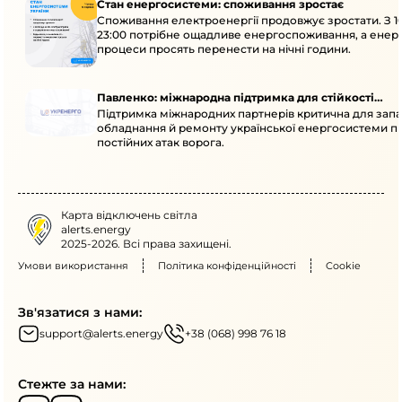
Стан енергосистеми: споживання зростає
Споживання електроенергії продовжує зростати. З 1
23:00 потрібне ощадливе енергоспоживання, а енер
процеси просять перенести на нічні години.
Павленко: міжнародна підтримка для стійкості
Підтримка міжнародних партнерів критична для запа
енергосистеми
обладнання й ремонту української енергосистеми пі
постійних атак ворога.
Карта відключень світла
alerts.energy
2025-2026. Всі права захищені.
Умови використання
Політика конфіденційності
Cookie
Зв'язатися з нами:
support@alerts.energy
+38 (068) 998 76 18
Стежте за нами: