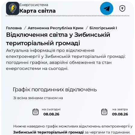
Енергосистема
Карта світла
Головна
/
Автономна Республіка Крим
/
Білогірський Район
/
Відключення світла у Зибинській
територіальній громаді
Актуальна інформація про відключення
електроенергії у Зибинській територіальній громаді:
погодинні графіки, аварійні обмеження та стан
енергосистеми на сьогодні.
Графік погодинних відключень
Зі всіма змінами станом на
на сьогодні
на завтра
08.08.26
09.08.26
Нижче наведено графік можливих відключень електроенергії у
Зибинській територіальній громаді
за чергами та годинами.