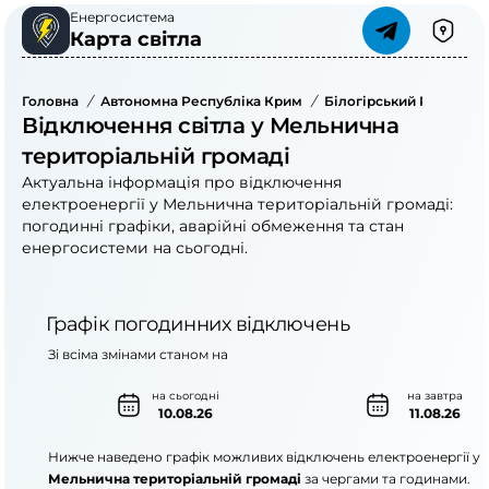
Енергосистема
Карта світла
Головна
/
Автономна Республіка Крим
/
Білогірський Район
/
Відключення світла у Мельнична
територіальній громаді
Актуальна інформація про відключення
електроенергії у Мельнична територіальній громаді:
погодинні графіки, аварійні обмеження та стан
енергосистеми на сьогодні.
Графік погодинних відключень
Зі всіма змінами станом на
на сьогодні
на завтра
10.08.26
11.08.26
Нижче наведено графік можливих відключень електроенергії у
Мельнична територіальній громаді
за чергами та годинами.