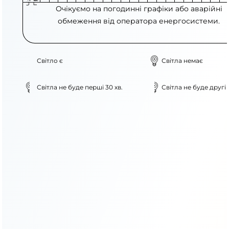
Очікуємо на погодинні графіки або аварійні
обмеження від оператора енергосистеми.
Світло є
Світла немає
Світла не буде перші 30 хв.
Світла не буде другі 