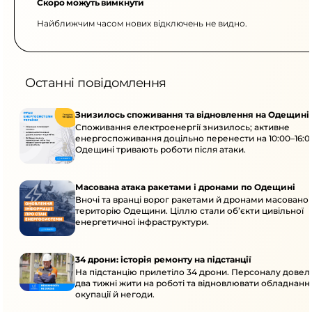
Скоро можуть вимкнути
Найближчим часом нових відключень не видно.
Останні повідомлення
Знизилось споживання та відновлення на Одещині
Споживання електроенергії знизилось; активне
енергоспоживання доцільно перенести на 10:00–16:0
Одещині тривають роботи після атаки.
Масована атака ракетами і дронами по Одещині
Вночі та вранці ворог ракетами й дронами масовано 
територію Одещини. Ціллю стали об’єкти цивільної
енергетичної інфраструктури.
34 дрони: історія ремонту на підстанції
На підстанцію прилетіло 34 дрони. Персоналу дове
два тижні жити на роботі та відновлювати обладнання
окупації й негоди.