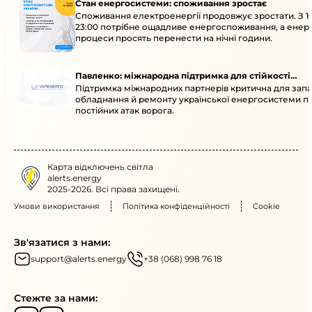
Стан енергосистеми: споживання зростає
Споживання електроенергії продовжує зростати. З 1
23:00 потрібне ощадливе енергоспоживання, а енер
процеси просять перенести на нічні години.
Павленко: міжнародна підтримка для стійкості
Підтримка міжнародних партнерів критична для запа
енергосистеми
обладнання й ремонту української енергосистеми пі
постійних атак ворога.
Карта відключень світла
alerts.energy
2025-2026. Всі права захищені.
Умови використання
Політика конфіденційності
Cookie
Зв'язатися з нами:
support@alerts.energy
+38 (068) 998 76 18
Стежте за нами: