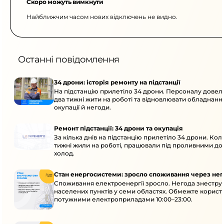
Скоро можуть вимкнути
Найближчим часом нових відключень не видно.
Останні повідомлення
34 дрони: історія ремонту на підстанції
На підстанцію прилетіло 34 дрони. Персоналу дове
два тижні жити на роботі та відновлювати обладнання
окупації й негоди.
Ремонт підстанції: 34 дрони та окупація
За кілька днів на підстанцію прилетіло 34 дрони. Кол
тижні жили на роботі, працювали під проливними до
холод.
Стан енергосистеми: зросло споживання через нег
Споживання електроенергії зросло. Негода знеструм
населених пунктів у семи областях. Обмежте корист
потужними електроприладами 10:00–23:00.