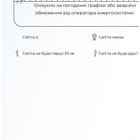
Очікуємо на погодинні графіки або аварійні
обмеження від оператора енергосистеми.
Світло є
Світла немає
Світла не буде перші 30 хв.
Світла не буде другі 