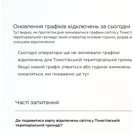
Оновлення графіків відключень за сьогодні
Тут видно, як протягом дня змінювалися графіки світла у Тінисті
територіальній громаді: який оператор оновив години, додав а
скасував відключення.
Сьогодні оператори ще не змінювали графіки
відключень для Тінистівській територіальній громад
Якщо новий графік з’явиться або години вимкнень
оновляться, ми покажемо це тут.
Часті запитання
Де подивитися карту відключень світла у Тінистівській
територіальній громаді?