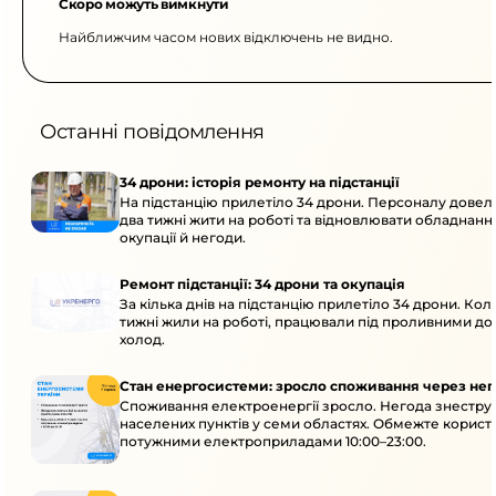
Скоро можуть вимкнути
Найближчим часом нових відключень не видно.
Останні повідомлення
34 дрони: історія ремонту на підстанції
На підстанцію прилетіло 34 дрони. Персоналу дове
два тижні жити на роботі та відновлювати обладнання
окупації й негоди.
Ремонт підстанції: 34 дрони та окупація
За кілька днів на підстанцію прилетіло 34 дрони. Кол
тижні жили на роботі, працювали під проливними до
холод.
Стан енергосистеми: зросло споживання через нег
Споживання електроенергії зросло. Негода знеструм
населених пунктів у семи областях. Обмежте корист
потужними електроприладами 10:00–23:00.