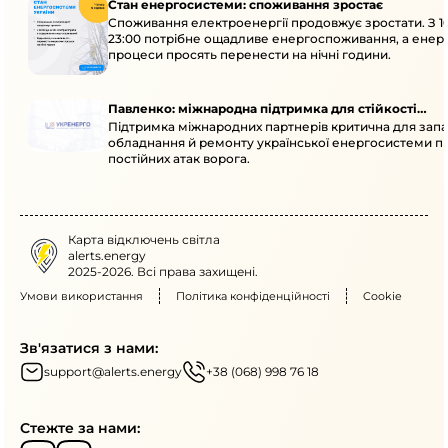
Стан енергосистеми: споживання зростає
Споживання електроенергії продовжує зростати. З 1
23:00 потрібне ощадливе енергоспоживання, а енер
процеси просять перенести на нічні години.
Павленко: міжнародна підтримка для стійкості
Підтримка міжнародних партнерів критична для запа
енергосистеми
обладнання й ремонту української енергосистеми пі
постійних атак ворога.
Карта відключень світла
alerts.energy
2025-2026. Всі права захищені.
Умови використання
Політика конфіденційності
Cookie
Зв'язатися з нами:
support@alerts.energy
+38 (068) 998 76 18
Стежте за нами: