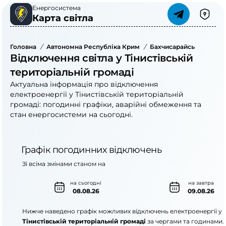
Енергосистема
Карта світла
Головна
/
Автономна Республіка Крим
/
Бахчисарайський Райо
Відключення світла у Тінистівській
територіальній громаді
Актуальна інформація про відключення
електроенергії у Тінистівській територіальній
громаді: погодинні графіки, аварійні обмеження та
стан енергосистеми на сьогодні.
Графік погодинних відключень
Зі всіма змінами станом на
на сьогодні
на завтра
08.08.26
09.08.26
Нижче наведено графік можливих відключень електроенергії у
Тінистівській територіальній громаді
за чергами та годинами.