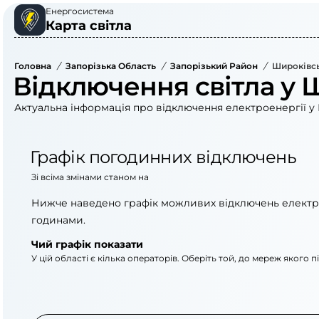
Енергосистема
Карта світла
Головна
/
Запорізька Область
/
Запорізький Район
/
Широківсь
Відключення світла у 
Актуальна інформація про відключення електроенергії у 
Графік погодинних відключень
Зі всіма змінами станом на
Нижче наведено графік можливих відключень електр
годинами.
Чий графік показати
У цій області є кілька операторів. Оберіть той, до мереж якого 
АТ «Укрзалізниця»
ПАТ «Запоріжжяобл