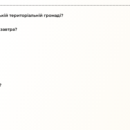
кій територіальній громаді?
 завтра?
?