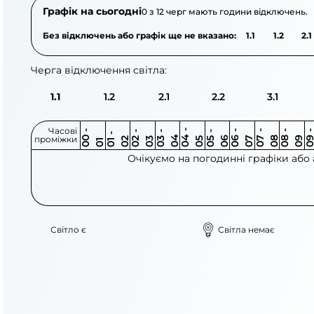
Графік на сьогодні
0 з 12 черг мають години відключень.
Без відключень або графік ще не вказано:
1.1
1.2
2.1
Черга відключення світла:
1.1
1.2
2.1
2.2
3.1
Часові
0
-
0
0
0
-
0
0
-
0
0
-
0
0
-
0
0
-
0
0
-
0
0
-
0
0
1
-
0
проміжки
3
4
5
6
6
7
7
8
8
9
2
2
3
4
5
1
Очікуємо на погодинні графіки або
Світло є
Світла немає