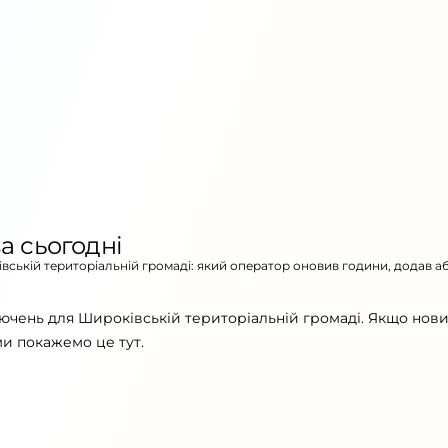
а сьогодні
івській територіальній громаді: який оператор оновив години, додав а
ючень для Широківській територіальній громаді. Якщо нов
ми покажемо це тут.