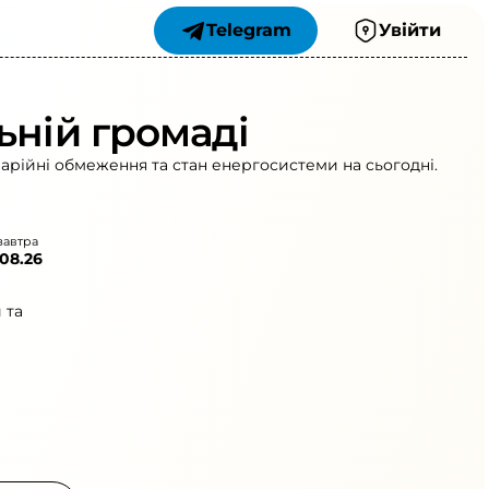
Telegram
Увійти
ьній громаді
варійні обмеження та стан енергосистеми на сьогодні.
завтра
.08.26
 та