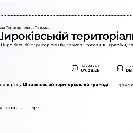
ка Територіальна Громада
Широківській територіал
Широківській територіальній громаді: погодинні графіки, а
на сьогодні
на 
07.08.26
08
оенергії у
Широківській територіальній громаді
за чергами
підключена ваша адреса.
енерго»