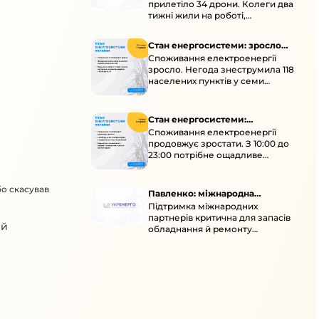
прилетіло 34 дрони. Колеги два
тижні жили на роботі,
працювали під проливними
дощами й у холод.
Стан енергосистеми: зросло
Споживання електроенергії
споживання через негоду
зросло. Негода знеструмила 118
населених пунктів у семи
областях. Обмежте
користування потужними
електроприладами 10:00–23:00.
Стан енергосистеми:
Споживання електроенергії
споживання зростає
продовжує зростати. З 10:00 до
23:00 потрібне ощадливе
енергоспоживання, а
енергоємні процеси просять
бо скасував
перенести на нічні години.
Павленко: міжнародна
Підтримка міжнародних
підтримка для стійкості
партнерів критична для запасів
енергосистеми
ий
обладнання й ремонту
української енергосистеми під
час постійних атак ворога.