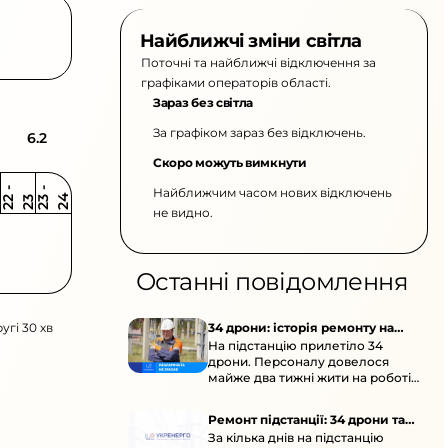
Найближчі зміни світла
Поточні та найближчі відключення за
графіками операторів області.
Зараз без світла
За графіком зараз без відключень.
6.2
Скоро можуть вимкнути
Найближчим часом нових відключень
2
-
2
2
-
2
3
4
2
2
3
не видно.
Останні повідомлення
угі 30 хв
34 дрони: історія ремонту на
На підстанцію прилетіло 34
підстанції
дрони. Персоналу довелося
майже два тижні жити на роботі
та відновлювати обладнання під
час окупації й негоди.
Ремонт підстанції: 34 дрони та
За кілька днів на підстанцію
окупація