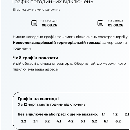
Графік погодинних відключень
Зі всіма змінами станом на
на сьогодні
на завтра
08.08.26
09.08.26
Нижче наведено графік можливих відключень електроенергії у
Новоолександрівській територіальній громаді
за чергами та
годинами.
Чий графік показати
У цій області є кілька операторів. Оберіть той, до мереж якого
підключена ваша адреса.
АТ «Укрзалізниця»
ПАТ «Запоріжжяоблене
Графік на сьогодні
0 з 12 черг мають години відключень.
Без відключень або графік ще не вказано:
1.1
1.2
2.1
2.2
3.1
3.2
4.1
4.2
5.1
5.2
6.1
6.2