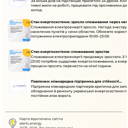
За кілька днів на підстанцію прилетіло 34 дрони. Кол
тижні жили на роботі, працювали під проливними до
холод.
Стан енергосистеми: зросло споживання через нег
Споживання електроенергії зросло. Негода знеструм
населених пунктів у семи областях. Обмежте корист
потужними електроприладами 10:00–23:00.
Стан енергосистеми: споживання зростає
Споживання електроенергії продовжує зростати. З 1
23:00 потрібне ощадливе енергоспоживання, а енер
процеси просять перенести на нічні години.
Павленко: міжнародна підтримка для стійкості
Підтримка міжнародних партнерів критична для запа
енергосистеми
обладнання й ремонту української енергосистеми пі
постійних атак ворога.
Карта відключень світла
alerts.energy
2025-2026. Всі права захищені.