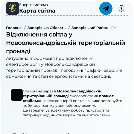
Енергосистема
Карта світла
Головна
/
Запорізька Область
/
Запорізький Район
/
Новоолекс
Відключення світла у
Новоолександрівській територіальній
громаді
Актуальна інформація про відключення
електроенергії у Новоолександрівській
територіальній громаді: погодинні графіки, аварійні
обмеження та стан енергосистеми на сьогодні.
Станом на зараз в
Новоолександрівській
територіальній громаді
енергосистема
працює
стабільно
і електроенергії вистачає, використовуйте
побутову техніку у звичайному режимі.
Це забезпечує ефективну роботу пристроїв та
підтримує надійність мережі та енергосистеми.