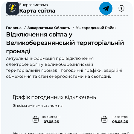
Енергосистема
Карта світла
Головна
/
Закарпатська Область
/
Ужгородський Район
/
Велик
Відключення світла у
Великоберезнянській територіальній
громаді
Актуальна інформація про відключення
електроенергії у Великоберезнянській
територіальній громаді: погодинні графіки, аварійні
обмеження та стан енергосистеми на сьогодні.
Графік погодинних відключень
Зі всіма змінами станом на
на сьогодні
на завтра
07.08.26
08.08.26
Нижче наведено графік можливих відключень електроенергії у