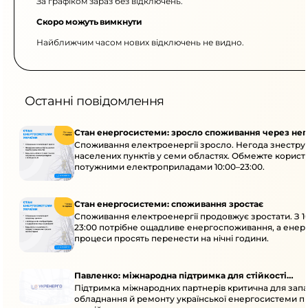
За графіком зараз без відключень.
Скоро можуть вимкнути
Найближчим часом нових відключень не видно.
Останні повідомлення
Стан енергосистеми: зросло споживання через нег
Споживання електроенергії зросло. Негода знеструм
населених пунктів у семи областях. Обмежте корист
потужними електроприладами 10:00–23:00.
Стан енергосистеми: споживання зростає
Споживання електроенергії продовжує зростати. З 1
23:00 потрібне ощадливе енергоспоживання, а енер
процеси просять перенести на нічні години.
Павленко: міжнародна підтримка для стійкості
Підтримка міжнародних партнерів критична для запа
енергосистеми
обладнання й ремонту української енергосистеми пі