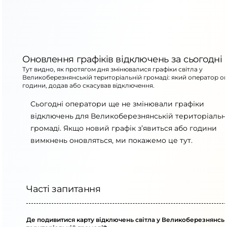
Оновлення графіків відключень за сьогодні
Тут видно, як протягом дня змінювалися графіки світла у
Великоберезнянській територіальній громаді: який оператор о
години, додав або скасував відключення.
Сьогодні оператори ще не змінювали графіки
відключень для Великоберезнянській територіальн
громаді. Якщо новий графік з’явиться або години
вимкнень оновляться, ми покажемо це тут.
Часті запитання
Де подивитися карту відключень світла у Великоберезнянсь