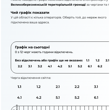
Великоберезнянській територіальній громаді
за чергами та 
Чий графік показати
У цій області є кілька операторів. Оберіть той, до мереж якого
підключена ваша адреса.
АТ «Укрзалізниця»
ПрАТ «Закарпаттяоблен
Графік на сьогодні
0 з 12 черг мають години відключень.
Без відключень або графік ще не вказано:
1.1
1.2
2.1
2.2
3.1
3.2
4.1
4.2
5.1
5.2
6.1
6.2
Черга відключення світла:
1.1
1.2
2.1
2.2
3.1
4.1
4.2
5.1
5.2
6.1