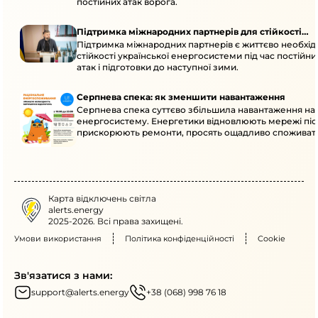
постійних атак ворога.
Підтримка міжнародних партнерів для стійкості
Підтримка міжнародних партнерів є життєво необхі
енергосистеми
стійкості української енергосистеми під час постійн
атак і підготовки до наступної зими.
Серпнева спека: як зменшити навантаження
Серпнева спека суттєво збільшила навантаження на
енергосистему. Енергетики відновлюють мережі післ
прискорюють ремонти, просять ощадливо споживат
Карта відключень світла
alerts.energy
2025-2026. Всі права захищені.
Умови використання
Політика конфіденційності
Cookie
Зв'язатися з нами:
support@alerts.energy
+38 (068) 998 76 18