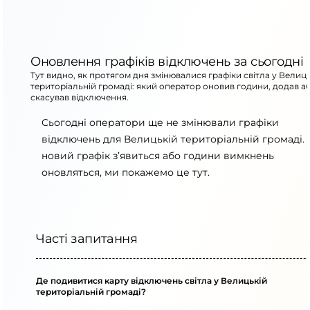
Оновлення графіків відключень за сьогодні
Тут видно, як протягом дня змінювалися графіки світла у Велиц
територіальній громаді: який оператор оновив години, додав а
скасував відключення.
Сьогодні оператори ще не змінювали графіки
відключень для Велицькій територіальній громаді.
новий графік з’явиться або години вимкнень
оновляться, ми покажемо це тут.
Часті запитання
Де подивитися карту відключень світла у Велицькій
територіальній громаді?