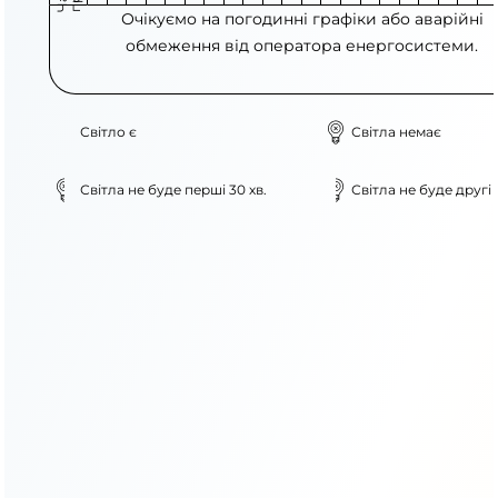
Очікуємо на погодинні графіки або аварійні
обмеження від оператора енергосистеми.
Світло є
Світла немає
Світла не буде перші 30 хв.
Світла не буде другі 