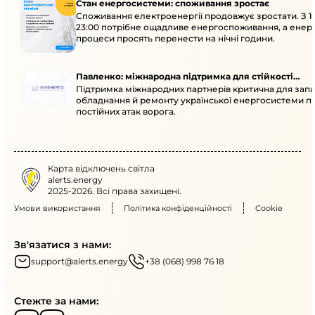
Стан енергосистеми: споживання зростає
Споживання електроенергії продовжує зростати. З 1
23:00 потрібне ощадливе енергоспоживання, а енер
процеси просять перенести на нічні години.
Павленко: міжнародна підтримка для стійкості
Підтримка міжнародних партнерів критична для запа
енергосистеми
обладнання й ремонту української енергосистеми пі
постійних атак ворога.
Карта відключень світла
alerts.energy
2025-2026. Всі права захищені.
Умови використання
Політика конфіденційності
Cookie
Зв'язатися з нами:
support@alerts.energy
+38 (068) 998 76 18
Стежте за нами: