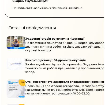
Скоро можуть вимкнути
Найближчим часом нових відключень не видно.
Останні повідомлення
34 дрони: історія ремонту на підстанції
На підстанцію прилетіло 34 дрони. Персоналу дове
два тижні жити на роботі та відновлювати обладнання
окупації й негоди.
Ремонт підстанції: 34 дрони та окупація
За кілька днів на підстанцію прилетіло 34 дрони. Кол
тижні жили на роботі, працювали під проливними до
холод.
Стан енергосистеми: зросло споживання через нег
Споживання електроенергії зросло. Негода знеструм
населених пунктів у семи областях. Обмежте корист
потужними електроприладами 10:00–23:00.