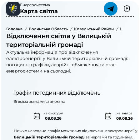
Енергосистема
Карта світла
Головна
/
Волинська Область
/
Ковельський Район
/
Велицька
Відключення світла у Велицькій
територіальній громаді
Актуальна інформація про відключення
електроенергії у Велицькій територіальній громаді:
погодинні графіки, аварійні обмеження та стан
енергосистеми на сьогодні.
Графік погодинних відключень
Зі всіма змінами станом на
на сьогодні
на завтра
08.08.26
09.08.26
Нижче наведено графік можливих відключень електроенергії у
Велицькій територіальній громаді
за чергами та годинами.