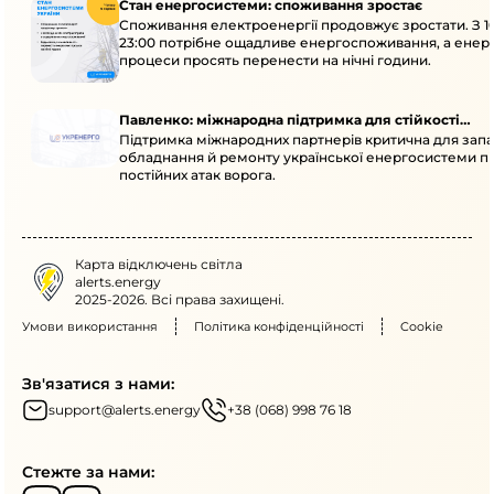
Стан енергосистеми: споживання зростає
Споживання електроенергії продовжує зростати. З 1
23:00 потрібне ощадливе енергоспоживання, а енер
процеси просять перенести на нічні години.
Павленко: міжнародна підтримка для стійкості
Підтримка міжнародних партнерів критична для запа
енергосистеми
обладнання й ремонту української енергосистеми пі
постійних атак ворога.
Карта відключень світла
alerts.energy
2025-2026. Всі права захищені.
Умови використання
Політика конфіденційності
Cookie
Зв'язатися з нами:
support@alerts.energy
+38 (068) 998 76 18
Стежте за нами: