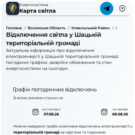
Енергосистема
Карта світла
Головна
/
Волинська Область
/
Ковельський Район
/
Шацька Т
Відключення світла у Шацькій
територіальній громаді
Актуальна інформація про відключення
електроенергії у Шацькій територіальній громаді:
погодинні графіки, аварійні обмеження та стан
енергосистеми на сьогодні.
Графік погодинних відключень
Зі всіма змінами станом на
на сьогодні
на завтра
07.08.26
08.08.26
Нижче наведено графік можливих відключень електроенергії у
територіальній громаді
за чергами та годинами.