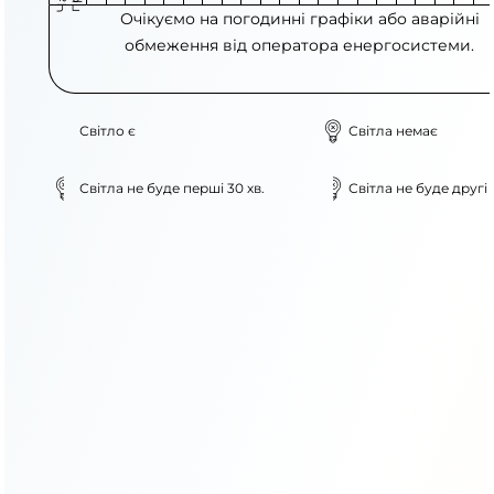
Очікуємо на погодинні графіки або аварійні
обмеження від оператора енергосистеми.
Світло є
Світла немає
Світла не буде перші 30 хв.
Світла не буде другі 