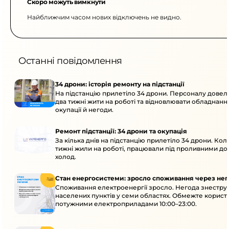
Скоро можуть вимкнути
Найближчим часом нових відключень не видно.
Останні повідомлення
34 дрони: історія ремонту на підстанції
На підстанцію прилетіло 34 дрони. Персоналу дове
два тижні жити на роботі та відновлювати обладнання
окупації й негоди.
Ремонт підстанції: 34 дрони та окупація
За кілька днів на підстанцію прилетіло 34 дрони. Кол
тижні жили на роботі, працювали під проливними до
холод.
Стан енергосистеми: зросло споживання через нег
Споживання електроенергії зросло. Негода знеструм
населених пунктів у семи областях. Обмежте корист
потужними електроприладами 10:00–23:00.