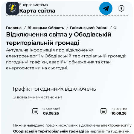
Енергосистема
Карта світла
Головна
/
Вінницька Область
/
Гайсинський Район
/
Відключення світла у Ободівській
територіальній громаді
Актуальна інформація про відключення
електроенергії у Ободівській територіальній громаді:
погодинні графіки, аварійні обмеження та стан
енергосистеми на сьогодні.
Графік погодинних відключень
Зі всіма змінами станом на
на сьогодні
на завтра
09.08.26
10.08.26
Нижче наведено графік можливих відключень електроенергії у
Ободівській територіальній громаді
за чергами та годинами.