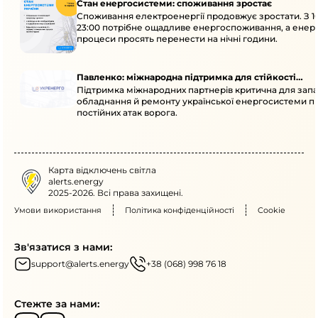
Стан енергосистеми: споживання зростає
Споживання електроенергії продовжує зростати. З 1
23:00 потрібне ощадливе енергоспоживання, а енер
процеси просять перенести на нічні години.
Павленко: міжнародна підтримка для стійкості
Підтримка міжнародних партнерів критична для запа
енергосистеми
обладнання й ремонту української енергосистеми пі
постійних атак ворога.
Карта відключень світла
alerts.energy
2025-2026. Всі права захищені.
Умови використання
Політика конфіденційності
Cookie
Зв'язатися з нами:
support@alerts.energy
+38 (068) 998 76 18
Стежте за нами: