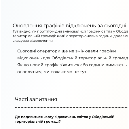
Оновлення графіків відключень за сьогодні
Тут видно, як протягом дня змінювалися графіки світла у Ободів
територіальній громаді: який оператор оновив години, додав а
скасував відключення.
Сьогодні оператори ще не змінювали графіки
відключень для Ободівській територіальній громаді
Якщо новий графік з’явиться або години вимкнень
оновляться, ми покажемо це тут.
Часті запитання
Де подивитися карту відключень світла у Ободівській
територіальній громаді?