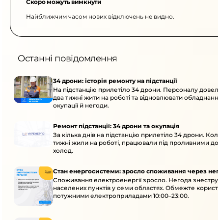
Скоро можуть вимкнути
Найближчим часом нових відключень не видно.
Останні повідомлення
34 дрони: історія ремонту на підстанції
На підстанцію прилетіло 34 дрони. Персоналу дове
два тижні жити на роботі та відновлювати обладнання
окупації й негоди.
Ремонт підстанції: 34 дрони та окупація
За кілька днів на підстанцію прилетіло 34 дрони. Кол
тижні жили на роботі, працювали під проливними до
холод.
Стан енергосистеми: зросло споживання через нег
Споживання електроенергії зросло. Негода знеструм
населених пунктів у семи областях. Обмежте корист
потужними електроприладами 10:00–23:00.