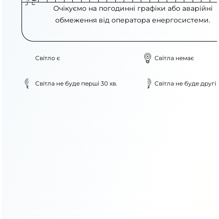
Очікуємо на погодинні графіки або аварійні
обмеження від оператора енергосистеми.
Світло є
Світла немає
Світла не буде перші 30 хв.
Світла не буде другі 