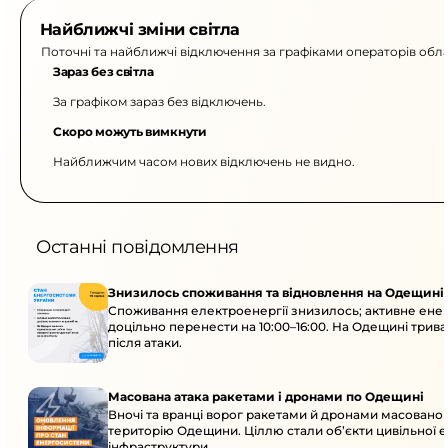
Найближчі зміни світла
Поточні та найближчі відключення за графіками операторів обла
Зараз без світла
За графіком зараз без відключень.
Скоро можуть вимкнути
Найближчим часом нових відключень не видно.
Останні повідомлення
Знизилось споживання та відновлення на Одещині
Споживання електроенергії знизилось; активне ен
доцільно перенести на 10:00–16:00. На Одещині трив
після атаки.
Масована атака ракетами і дронами по Одещині
Вночі та вранці ворог ракетами й дронами масовано 
територію Одещини. Ціллю стали об’єкти цивільної 
інфраструктури.