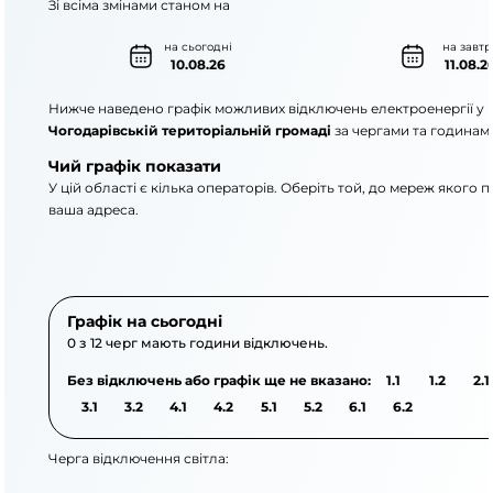
Зі всіма змінами станом на
на сьогодні
на завтр
10.08.26
11.08.2
Нижче наведено графік можливих відключень електроенергії у
Чогодарівській територіальній громаді
за чергами та годинам
Чий графік показати
У цій області є кілька операторів. Оберіть той, до мереж якого 
ваша адреса.
АТ «Укрзалізниця»
АТ «ДТЕК Одеські елек
Графік на сьогодні
0 з 12 черг мають години відключень.
Без відключень або графік ще не вказано:
1.1
1.2
2.1
3.1
3.2
4.1
4.2
5.1
5.2
6.1
6.2
Черга відключення світла: