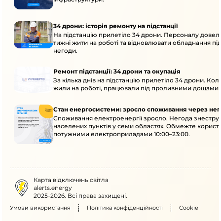
34 дрони: історія ремонту на підстанції
На підстанцію прилетіло 34 дрони. Персоналу довел
тижні жити на роботі та відновлювати обладнання під 
негоди.
Ремонт підстанції: 34 дрони та окупація
За кілька днів на підстанцію прилетіло 34 дрони. Кол
жили на роботі, працювали під проливними дощами й
Стан енергосистеми: зросло споживання через нег
Споживання електроенергії зросло. Негода знеструм
населених пунктів у семи областях. Обмежте корист
потужними електроприладами 10:00–23:00.
Карта відключень світла
alerts.energy
2025-2026. Всі права захищені.
Умови використання
Політика конфіденційності
Cookie