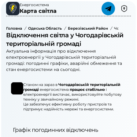
Енергосистема
Карта світла
Головна
/
Одеська Область
/
Березівський Район
/
Чогодарівс
Відключення світла у Чогодарівській
територіальній громаді
Актуальна інформація про відключення
електроенергії у Чогодарівській територіальній
громаді: погодинні графіки, аварійні обмеження та
стан енергосистеми на сьогодні.
Станом на зараз в
Чогодарівській територіальній
громаді
енергосистема
працює стабільно
і
електроенергії вистачає, використовуйте побутову
техніку у звичайному режимі.
Це забезпечує ефективну роботу пристроїв та
підтримує надійність мережі та енергосистеми.
Графік погодинних відключень