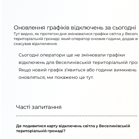
Оновлення графіків відключень за сьогодні
Тут видно, як протягом дня змінювалися графіки світла у Весели
територіальній громаді: який оператор оновив години, додав а
скасував відключення.
Сьогодні оператори ще не змінювали графіки
відключень для Веселинівській територіальній гром
Якщо новий графік з’явиться або години вимкнень
оновляться, ми покажемо це тут.
Часті запитання
Де подивитися карту відключень світла у Веселинівській
територіальній громаді?