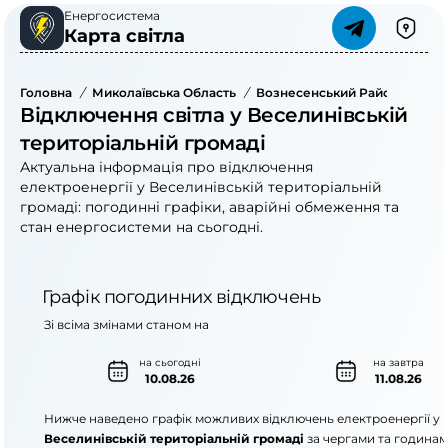
Енергосистема
Карта світла
Головна
/
Миколаївська Область
/
Вознесенський Район
/
Весе
Відключення світла у Веселинівській
територіальній громаді
Актуальна інформація про відключення
електроенергії у Веселинівській територіальній
громаді: погодинні графіки, аварійні обмеження та
стан енергосистеми на сьогодні.
Графік погодинних відключень
Зі всіма змінами станом на
на сьогодні
на завтра
10.08.26
11.08.26
Нижче наведено графік можливих відключень електроенергії у
Веселинівській територіальній громаді
за чергами та годинам