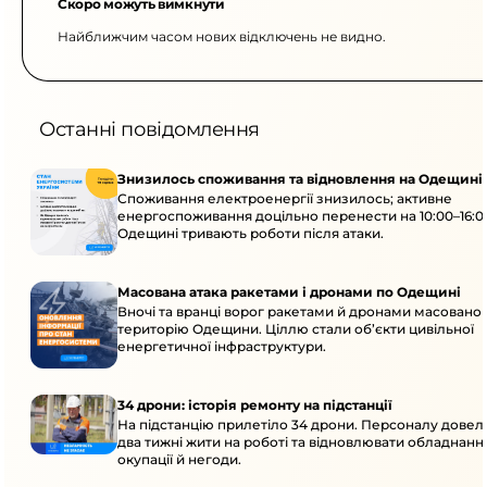
Скоро можуть вимкнути
Найближчим часом нових відключень не видно.
Останні повідомлення
Знизилось споживання та відновлення на Одещині
Споживання електроенергії знизилось; активне
енергоспоживання доцільно перенести на 10:00–16:0
Одещині тривають роботи після атаки.
Масована атака ракетами і дронами по Одещині
Вночі та вранці ворог ракетами й дронами масовано 
територію Одещини. Ціллю стали об’єкти цивільної
енергетичної інфраструктури.
34 дрони: історія ремонту на підстанції
На підстанцію прилетіло 34 дрони. Персоналу дове
два тижні жити на роботі та відновлювати обладнання
окупації й негоди.