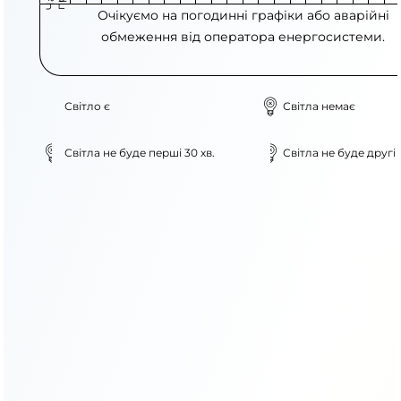
Очікуємо на погодинні графіки або аварійні
обмеження від оператора енергосистеми.
Світло є
Світла немає
Світла не буде перші 30 хв.
Світла не буде другі 