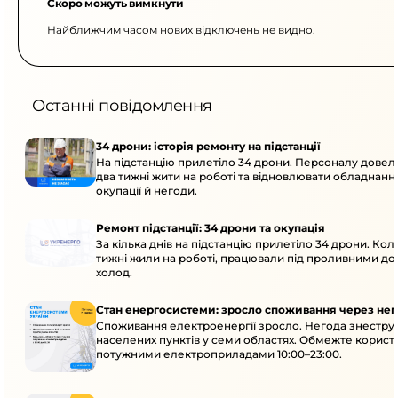
Скоро можуть вимкнути
Найближчим часом нових відключень не видно.
Останні повідомлення
34 дрони: історія ремонту на підстанції
На підстанцію прилетіло 34 дрони. Персоналу дове
два тижні жити на роботі та відновлювати обладнання
окупації й негоди.
Ремонт підстанції: 34 дрони та окупація
За кілька днів на підстанцію прилетіло 34 дрони. Кол
тижні жили на роботі, працювали під проливними до
холод.
Стан енергосистеми: зросло споживання через нег
Споживання електроенергії зросло. Негода знеструм
населених пунктів у семи областях. Обмежте корист
потужними електроприладами 10:00–23:00.