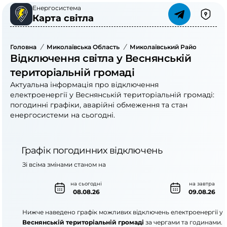
Енергосистема
Карта світла
Головна
/
Миколаївська Область
/
Миколаївський Район
/
Весн
Відключення світла у Веснянській
територіальній громаді
Актуальна інформація про відключення
електроенергії у Веснянській територіальній громаді:
погодинні графіки, аварійні обмеження та стан
енергосистеми на сьогодні.
Графік погодинних відключень
Зі всіма змінами станом на
на сьогодні
на завтра
08.08.26
09.08.26
Нижче наведено графік можливих відключень електроенергії у
Веснянській територіальній громаді
за чергами та годинами.