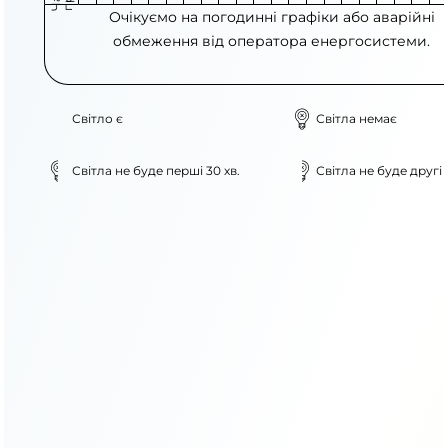
Очікуємо на погодинні графіки або аварійні
обмеження від оператора енергосистеми.
Світло є
Світла немає
Світла не буде перші 30 хв.
Світла не буде другі 