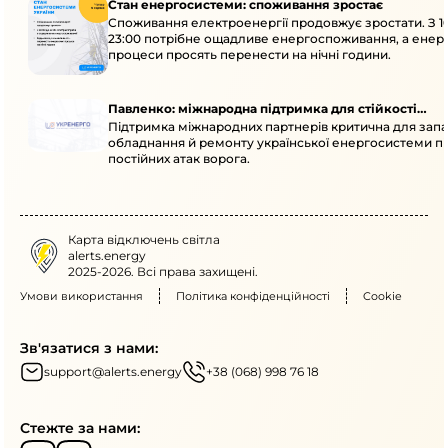
Стан енергосистеми: споживання зростає
Споживання електроенергії продовжує зростати. З 1
23:00 потрібне ощадливе енергоспоживання, а енер
процеси просять перенести на нічні години.
Павленко: міжнародна підтримка для стійкості
Підтримка міжнародних партнерів критична для запа
енергосистеми
обладнання й ремонту української енергосистеми пі
постійних атак ворога.
Карта відключень світла
alerts.energy
2025-2026. Всі права захищені.
Умови використання
Політика конфіденційності
Cookie
Зв'язатися з нами:
support@alerts.energy
+38 (068) 998 76 18
Стежте за нами: