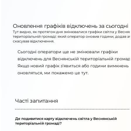
Оновлення графіків відключень за сьогодні
Тут видно, як протягом дня змінювалися графіки світла у Весня
територіальній громаді: який оператор оновив години, додав а
скасував відключення.
Сьогодні оператори ще не змінювали графіки
відключень для Веснянській територіальній громаді
Якщо новий графік з’явиться або години вимкнень
оновляться, ми покажемо це тут.
Часті запитання
Де подивитися карту відключень світла у Веснянській
територіальній громаді?