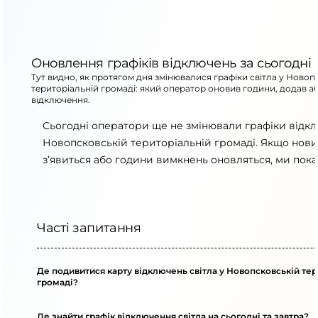
Оновлення графіків відключень за сьогодні
Тут видно, як протягом дня змінювалися графіки світла у Новоп
територіальній громаді: який оператор оновив години, додав а
відключення.
Сьогодні оператори ще не змінювали графіки відк
Новопсковській територіальній громаді. Якщо нови
з’явиться або години вимкнень оновляться, ми пока
Часті запитання
Де подивитися карту відключень світла у Новопсковській тер
громаді?
Де знайти графік відключення світла на сьогодні та завтра?