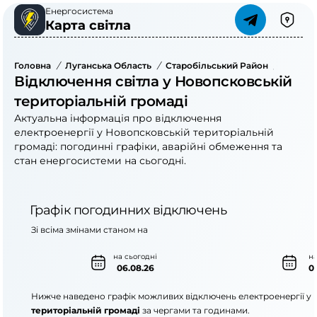
Енергосистема
Карта світла
Головна
/
Луганська Область
/
Старобільський Район
/
Новопс
Відключення світла у Новопсковській
територіальній громаді
Актуальна інформація про відключення
електроенергії у Новопсковській територіальній
громаді: погодинні графіки, аварійні обмеження та
стан енергосистеми на сьогодні.
Графік погодинних відключень
Зі всіма змінами станом на
на сьогодні
на
06.08.26
0
Нижче наведено графік можливих відключень електроенергії у
територіальній громаді
за чергами та годинами.