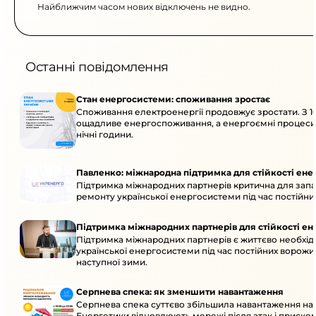
Найближчим часом нових відключень не видно.
Останні повідомлення
Стан енергосистеми: споживання зростає
Споживання електроенергії продовжує зростати. З 10
ощадливе енергоспоживання, а енергоємні процеси
нічні години.
Павленко: міжнародна підтримка для стійкості ен
Підтримка міжнародних партнерів критична для запа
ремонту української енергосистеми під час постійних
Підтримка міжнародних партнерів для стійкості е
Підтримка міжнародних партнерів є життєво необхідн
української енергосистеми під час постійних ворожих
наступної зими.
Серпнева спека: як зменшити навантаження
Серпнева спека суттєво збільшила навантаження на
Енергетики відновлюють мережі після атак і приско