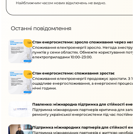
Найближчим часом нових відключень не видно.
Останні повідомлення
Стан енергосистеми: зросло споживання через нег
Споживання електроенергії зросло. Негода знестру
пунктів у семи областях. Обмежте користування по
електроприладами 10:00–23:00.
Стан енергосистеми: споживання зростає
Споживання електроенергії продовжує зростати. З 10
ощадливе енергоспоживання, а енергоємні процеси
нічні години.
Павленко: міжнародна підтримка для стійкості ен
Підтримка міжнародних партнерів критична для запа
ремонту української енергосистеми під час постійних
Підтримка міжнародних партнерів для стійкості е
Підтримка міжнародних партнерів є життєво необхідн