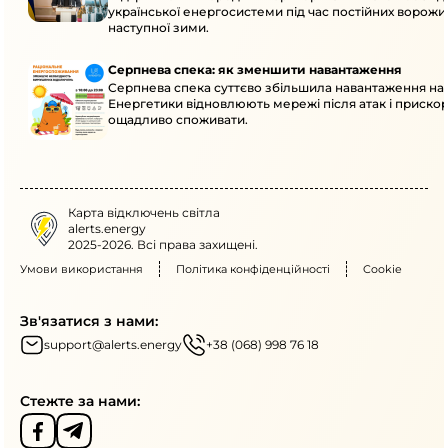
української енергосистеми під час постійних ворожих
наступної зими.
Серпнева спека: як зменшити навантаження
Серпнева спека суттєво збільшила навантаження на
Енергетики відновлюють мережі після атак і приско
ощадливо споживати.
Карта відключень світла
alerts.energy
2025-2026. Всі права захищені.
Умови використання
Політика конфіденційності
Cookie
Зв'язатися з нами:
support@alerts.energy
+38 (068) 998 76 18
Стежте за нами: