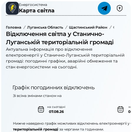
Енергосистема
Карта світла
Головна
/
Луганська Область
/
Щастинський Район
/
Станично
Відключення світла у Станично-
Луганській територіальній громаді
Актуальна інформація про відключення
електроенергії у Станично-Луганській територіальній
громаді: погодинні графіки, аварійні обмеження та
стан енергосистеми на сьогодні.
Графік погодинних відключень
Зі всіма змінами станом на
на сьогодні
на
07.08.26
08
Нижче наведено графік можливих відключень електроенергії у
територіальній громаді
за чергами та годинами.