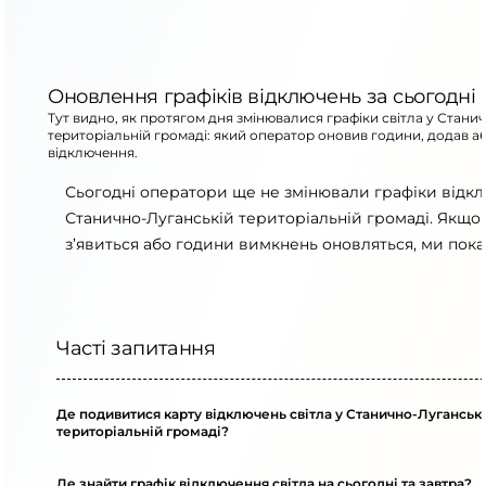
Оновлення графіків відключень за сьогодні
Тут видно, як протягом дня змінювалися графіки світла у Стани
територіальній громаді: який оператор оновив години, додав а
відключення.
Сьогодні оператори ще не змінювали графіки відк
Станично-Луганській територіальній громаді. Якщо
з’явиться або години вимкнень оновляться, ми пока
Часті запитання
Де подивитися карту відключень світла у Станично-Луганськ
територіальній громаді?
Де знайти графік відключення світла на сьогодні та завтра?