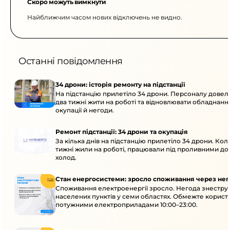
Скоро можуть вимкнути
Найближчим часом нових відключень не видно.
Останні повідомлення
34 дрони: історія ремонту на підстанції
На підстанцію прилетіло 34 дрони. Персоналу дове
два тижні жити на роботі та відновлювати обладнання
окупації й негоди.
Ремонт підстанції: 34 дрони та окупація
За кілька днів на підстанцію прилетіло 34 дрони. Кол
тижні жили на роботі, працювали під проливними до
холод.
Стан енергосистеми: зросло споживання через нег
Споживання електроенергії зросло. Негода знеструм
населених пунктів у семи областях. Обмежте корист
потужними електроприладами 10:00–23:00.