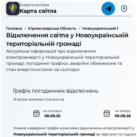
Енергосистема
Карта світла
Головна
/
Кіровоградська Область
/
Новоукраїнський Район
/
Відключення світла у Новоукраїнській
територіальній громаді
Актуальна інформація про відключення
електроенергії у Новоукраїнській територіальній
громаді: погодинні графіки, аварійні обмеження та
стан енергосистеми на сьогодні.
Графік погодинних відключень
Зі всіма змінами станом на
на сьогодні
на завтра
08.08.26
09.08.26
Нижче наведено графік можливих відключень електроенергії у
Новоукраїнській територіальній громаді
за чергами та година