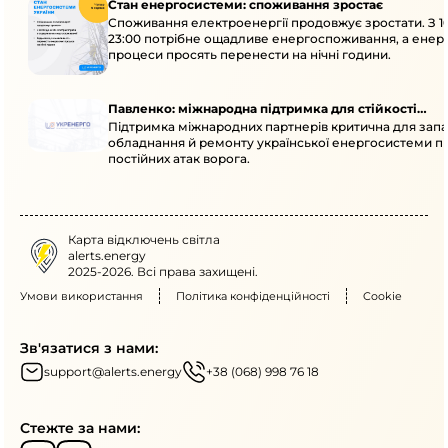
Стан енергосистеми: споживання зростає
Споживання електроенергії продовжує зростати. З 1
23:00 потрібне ощадливе енергоспоживання, а енер
процеси просять перенести на нічні години.
Павленко: міжнародна підтримка для стійкості
Підтримка міжнародних партнерів критична для запа
енергосистеми
обладнання й ремонту української енергосистеми пі
постійних атак ворога.
Карта відключень світла
alerts.energy
2025-2026. Всі права захищені.
Умови використання
Політика конфіденційності
Cookie
Зв'язатися з нами:
support@alerts.energy
+38 (068) 998 76 18
Стежте за нами: