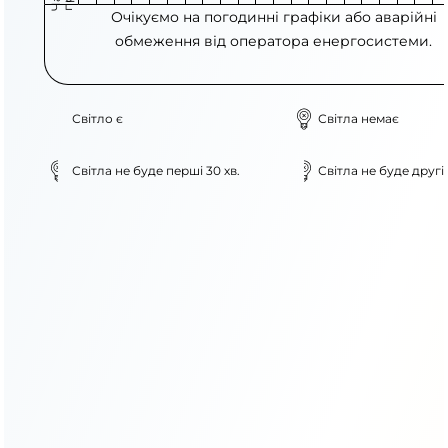
Очікуємо на погодинні графіки або аварійні
обмеження від оператора енергосистеми.
Світло є
Світла немає
Світла не буде перші 30 хв.
Світла не буде другі 