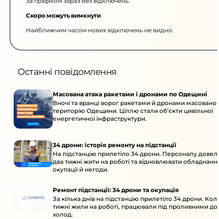
За графіком зараз без відключень.
Скоро можуть вимкнути
Найближчим часом нових відключень не видно.
Останні повідомлення
Масована атака ракетами і дронами по Одещині
Вночі та вранці ворог ракетами й дронами масовано 
територію Одещини. Ціллю стали об’єкти цивільної
енергетичної інфраструктури.
34 дрони: історія ремонту на підстанції
На підстанцію прилетіло 34 дрони. Персоналу дове
два тижні жити на роботі та відновлювати обладнання
окупації й негоди.
Ремонт підстанції: 34 дрони та окупація
За кілька днів на підстанцію прилетіло 34 дрони. Кол
тижні жили на роботі, працювали під проливними до
холод.