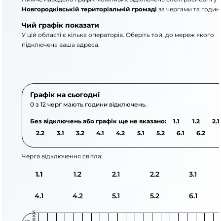
Новгородківській територіальній громаді
за чергами та годин
Чий графік показати
У цій області є кілька операторів. Оберіть той, до мереж якого
підключена ваша адреса.
АТ «Укрзалізниця»
ПрАТ «Кіровоградоблен
Графік на сьогодні
0 з 12 черг мають години відключень.
Без відключень або графік ще не вказано:
1.1
1.2
2.1
2.2
3.1
3.2
4.1
4.2
5.1
5.2
6.1
6.2
Черга відключення світла:
1.1
1.2
2.1
2.2
3.1
4.1
4.2
5.1
5.2
6.1