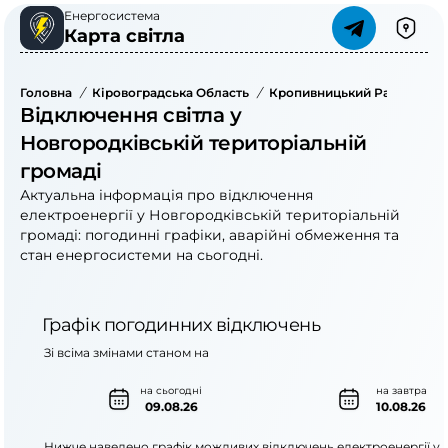
Енергосистема
Карта світла
Головна
/
Кіровоградська Область
/
Кропивницький Район
/
Н
Відключення світла у
Новгородківській територіальній
громаді
Актуальна інформація про відключення
електроенергії у Новгородківській територіальній
громаді: погодинні графіки, аварійні обмеження та
стан енергосистеми на сьогодні.
Графік погодинних відключень
Зі всіма змінами станом на
на сьогодні
на завтра
09.08.26
10.08.26
Нижче наведено графік можливих відключень електроенергії у