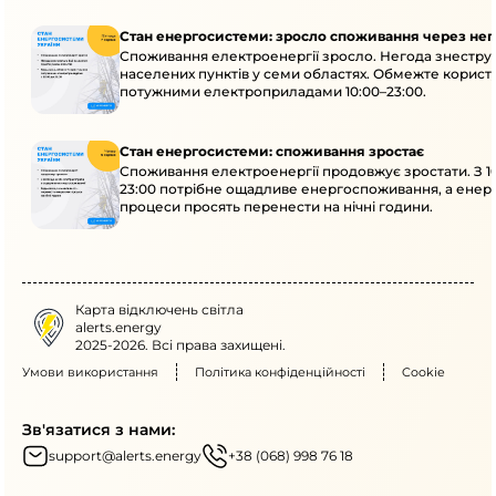
Стан енергосистеми: зросло споживання через нег
Споживання електроенергії зросло. Негода знеструм
населених пунктів у семи областях. Обмежте корист
потужними електроприладами 10:00–23:00.
Стан енергосистеми: споживання зростає
Споживання електроенергії продовжує зростати. З 1
23:00 потрібне ощадливе енергоспоживання, а енер
процеси просять перенести на нічні години.
Карта відключень світла
alerts.energy
2025-2026. Всі права захищені.
Умови використання
Політика конфіденційності
Cookie
Зв'язатися з нами:
support@alerts.energy
+38 (068) 998 76 18