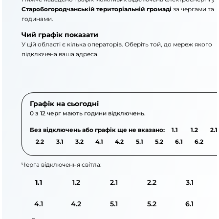
Старобогородчанській територіальній громаді
за чергами та
годинами.
Чий графік показати
У цій області є кілька операторів. Оберіть той, до мереж якого
підключена ваша адреса.
АТ «Укрзалізниця»
АТ «Прикарпаттяоблен
Графік на сьогодні
0 з 12 черг мають години відключень.
Без відключень або графік ще не вказано:
1.1
1.2
2.1
2.2
3.1
3.2
4.1
4.2
5.1
5.2
6.1
6.2
Черга відключення світла:
1.1
1.2
2.1
2.2
3.1
4.1
4.2
5.1
5.2
6.1