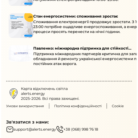
Стан енергосистеми: споживання зростає
Споживання електроенергії продовжує зростати. З 1
23:00 потрібне ощадливе енергоспоживання, а енер
процеси просять перенести на нічні години.
Павленко: міжнародна підтримка для стійкості
Підтримка міжнародних партнерів критична для запа
енергосистеми
обладнання й ремонту української енергосистеми пі
постійних атак ворога.
Карта відключень світла
alerts.energy
2025-2026. Всі права захищені.
Умови використання
Політика конфіденційності
Cookie
Зв'язатися з нами:
support@alerts.energy
+38 (068) 998 76 18