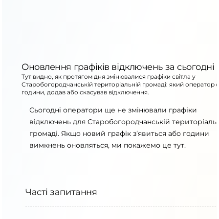
Оновлення графіків відключень за сьогодні
Тут видно, як протягом дня змінювалися графіки світла у
Старобогородчанській територіальній громаді: який оператор 
години, додав або скасував відключення.
Сьогодні оператори ще не змінювали графіки
відключень для Старобогородчанській територіаль
громаді. Якщо новий графік з’явиться або години
вимкнень оновляться, ми покажемо це тут.
Часті запитання