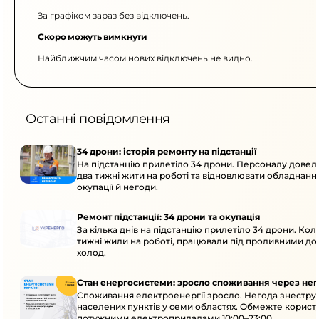
За графіком зараз без відключень.
Скоро можуть вимкнути
Найближчим часом нових відключень не видно.
Останні повідомлення
34 дрони: історія ремонту на підстанції
На підстанцію прилетіло 34 дрони. Персоналу дове
два тижні жити на роботі та відновлювати обладнання
окупації й негоди.
Ремонт підстанції: 34 дрони та окупація
За кілька днів на підстанцію прилетіло 34 дрони. Кол
тижні жили на роботі, працювали під проливними до
холод.
Стан енергосистеми: зросло споживання через нег
Споживання електроенергії зросло. Негода знеструм
населених пунктів у семи областях. Обмежте корист
потужними електроприладами 10:00–23:00.