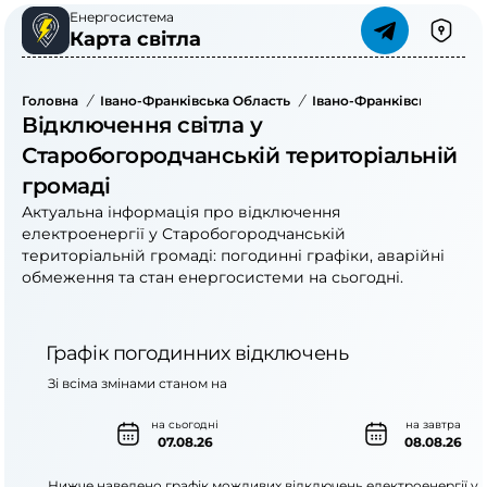
Енергосистема
Карта світла
Головна
/
Івано-Франківська Область
/
Івано-Франківський Рай
Відключення світла у
Старобогородчанській територіальній
громаді
Актуальна інформація про відключення
електроенергії у Старобогородчанській
територіальній громаді: погодинні графіки, аварійні
обмеження та стан енергосистеми на сьогодні.
Графік погодинних відключень
Зі всіма змінами станом на
на сьогодні
на завтра
07.08.26
08.08.26
Нижче наведено графік можливих відключень електроенергії у