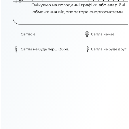
Очікуємо на погодинні графіки або аварійні
обмеження від оператора енергосистеми.
Світло є
Світла немає
Світла не буде перші 30 хв.
Світла не буде другі 