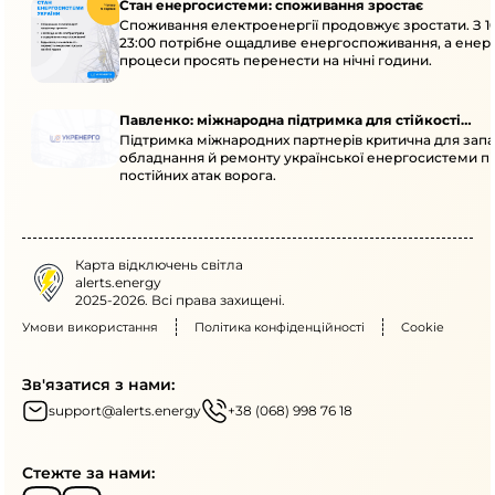
Стан енергосистеми: споживання зростає
Споживання електроенергії продовжує зростати. З 1
23:00 потрібне ощадливе енергоспоживання, а енер
процеси просять перенести на нічні години.
Павленко: міжнародна підтримка для стійкості
Підтримка міжнародних партнерів критична для запа
енергосистеми
обладнання й ремонту української енергосистеми пі
постійних атак ворога.
Карта відключень світла
alerts.energy
2025-2026. Всі права захищені.
Умови використання
Політика конфіденційності
Cookie
Зв'язатися з нами:
support@alerts.energy
+38 (068) 998 76 18
Стежте за нами: