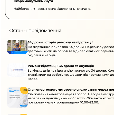
Скоро можуть вимкнути
Найближчим часом нових відключень не видно.
Останні повідомлення
34 дрони: історія ремонту на підстанції
На підстанцію прилетіло 34 дрони. Персоналу дове
два тижні жити на роботі та відновлювати обладнання
окупації й негоди.
Ремонт підстанції: 34 дрони та окупація
За кілька днів на підстанцію прилетіло 34 дрони. Кол
тижні жили на роботі, працювали під проливними до
холод.
Стан енергосистеми: зросло споживання через нег
Споживання електроенергії зросло. Негода знеструм
населених пунктів у семи областях. Обмежте корист
потужними електроприладами 10:00–23:00.