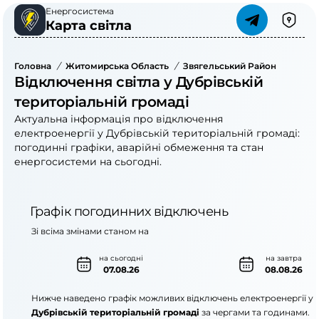
Енергосистема
Карта світла
Головна
/
Житомирська Область
/
Звягельський Район
/
Дубрі
Відключення світла у Дубрівській
територіальній громаді
Актуальна інформація про відключення
електроенергії у Дубрівській територіальній громаді:
погодинні графіки, аварійні обмеження та стан
енергосистеми на сьогодні.
Графік погодинних відключень
Зі всіма змінами станом на
на сьогодні
на завтра
07.08.26
08.08.26
Нижче наведено графік можливих відключень електроенергії у
Дубрівській територіальній громаді
за чергами та годинами.