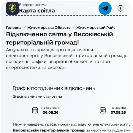
Енергосистема
Карта світла
Головна
/
Житомирська Область
/
Житомирський Район
/
Висо
Відключення світла у Високівській
територіальній громаді
Актуальна інформація про відключення
електроенергії у Високівській територіальній громаді:
погодинні графіки, аварійні обмеження та стан
енергосистеми на сьогодні.
Графік погодинних відключень
Зі всіма змінами станом на
на сьогодні
на завтра
06.08.26
07.08.26
Нижче наведено графік можливих відключень електроенергії у
Високівській територіальній громаді
за чергами та годинами.