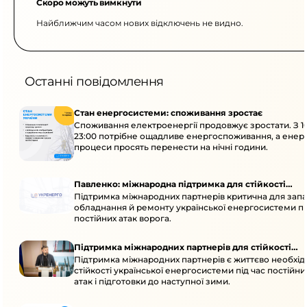
Скоро можуть вимкнути
Найближчим часом нових відключень не видно.
Останні повідомлення
Стан енергосистеми: споживання зростає
Споживання електроенергії продовжує зростати. З 1
23:00 потрібне ощадливе енергоспоживання, а енер
процеси просять перенести на нічні години.
Павленко: міжнародна підтримка для стійкості
Підтримка міжнародних партнерів критична для запа
енергосистеми
обладнання й ремонту української енергосистеми пі
постійних атак ворога.
Підтримка міжнародних партнерів для стійкості
Підтримка міжнародних партнерів є життєво необхі
енергосистеми
стійкості української енергосистеми під час постійн
атак і підготовки до наступної зими.