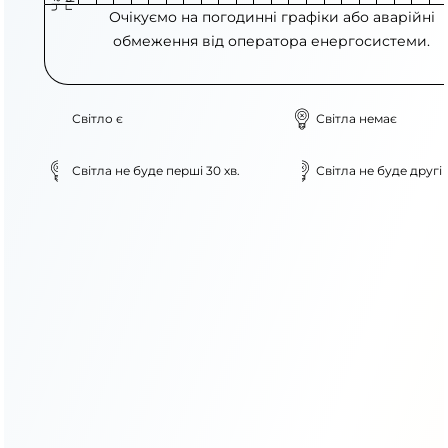
Очікуємо на погодинні графіки або аварійні
обмеження від оператора енергосистеми.
Світло є
Світла немає
Світла не буде перші 30 хв.
Світла не буде другі 