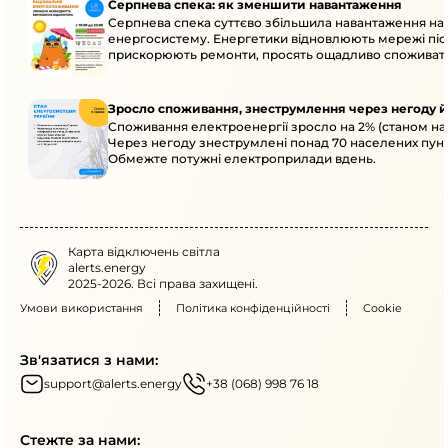
Серпнева спека: як зменшити навантаження
Серпнева спека суттєво збільшила навантаження на
енергосистему. Енергетики відновлюють мережі післ
прискорюють ремонти, просять ощадливо споживат
Зросло споживання, знеструмлення через негоду й
Споживання електроенергії зросло на 2% (станом на 
Через негоду знеструмлені понад 70 населених пунк
Обмежте потужні електроприлади вдень.
Карта відключень світла
alerts.energy
2025-2026. Всі права захищені.
Умови використання
Політика конфіденційності
Cookie
Зв'язатися з нами:
support@alerts.energy
+38 (068) 998 76 18
Стежте за нами: