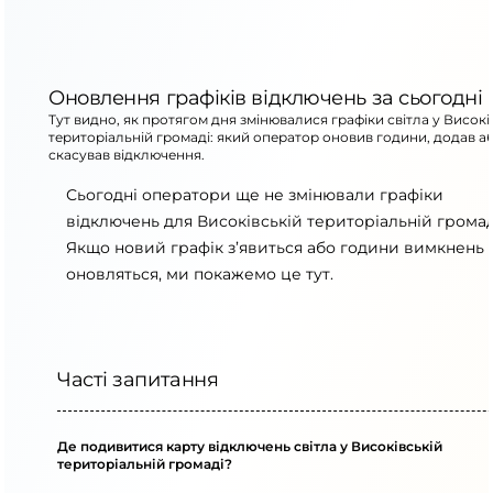
Оновлення графіків відключень за сьогодні
Тут видно, як протягом дня змінювалися графіки світла у Високі
територіальній громаді: який оператор оновив години, додав а
скасував відключення.
Сьогодні оператори ще не змінювали графіки
відключень для Високівській територіальній громад
Якщо новий графік з’явиться або години вимкнень
оновляться, ми покажемо це тут.
Часті запитання
Де подивитися карту відключень світла у Високівській
територіальній громаді?