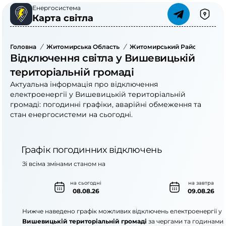
Енергосистема
Карта світла
Головна
/
Житомирська Область
/
Житомирський Район
/
Више
Відключення світла у Вишевицькій
територіальній громаді
Актуальна інформація про відключення
електроенергії у Вишевицькій територіальній
громаді: погодинні графіки, аварійні обмеження та
стан енергосистеми на сьогодні.
Графік погодинних відключень
Зі всіма змінами станом на
на сьогодні
на завтра
08.08.26
09.08.26
Нижче наведено графік можливих відключень електроенергії у
Вишевицькій територіальній громаді
за чергами та годинами.