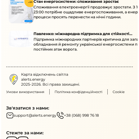
Стан енергосистеми: споживання зростає
Споживання електроенергії продовжує зростати. З 1
23:00 потрібне ощадливе енергоспоживання, а енер
процеси просять перенести на нічні години.
Павленко: міжнародна підтримка для стійкості
Підтримка міжнародних партнерів критична для запа
енергосистеми
обладнання й ремонту української енергосистеми пі
постійних атак ворога.
Карта відключень світла
alerts.energy
2025-2026. Всі права захищені.
Умови використання
Політика конфіденційності
Cookie
Зв'язатися з нами:
support@alerts.energy
+38 (068) 998 76 18
Стежте за нами: