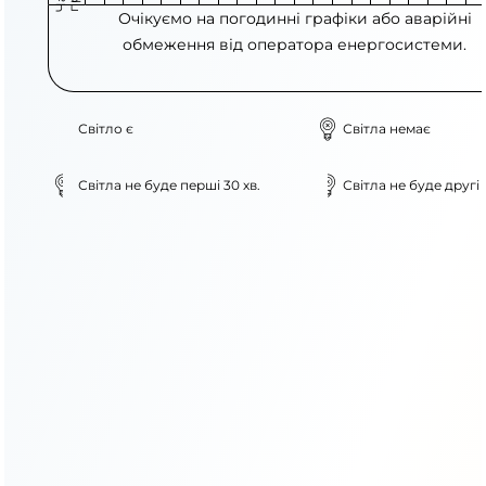
Очікуємо на погодинні графіки або аварійні
обмеження від оператора енергосистеми.
Світло є
Світла немає
Світла не буде перші 30 хв.
Світла не буде другі 