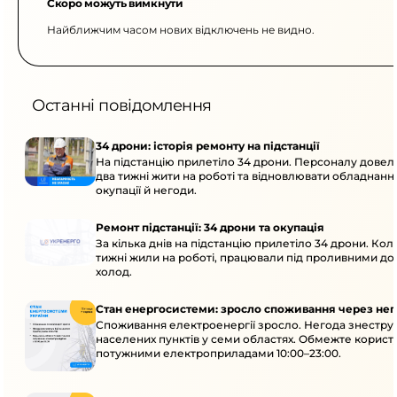
Скоро можуть вимкнути
Найближчим часом нових відключень не видно.
Останні повідомлення
34 дрони: історія ремонту на підстанції
На підстанцію прилетіло 34 дрони. Персоналу дове
два тижні жити на роботі та відновлювати обладнання
окупації й негоди.
Ремонт підстанції: 34 дрони та окупація
За кілька днів на підстанцію прилетіло 34 дрони. Кол
тижні жили на роботі, працювали під проливними до
холод.
Стан енергосистеми: зросло споживання через нег
Споживання електроенергії зросло. Негода знеструм
населених пунктів у семи областях. Обмежте корист
потужними електроприладами 10:00–23:00.