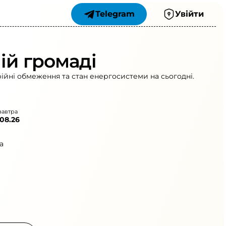
Telegram
Увійти
ій громаді
рійні обмеження та стан енергосистеми на сьогодні.
завтра
.08.26
а