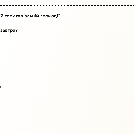
й територіальній громаді?
 завтра?
?