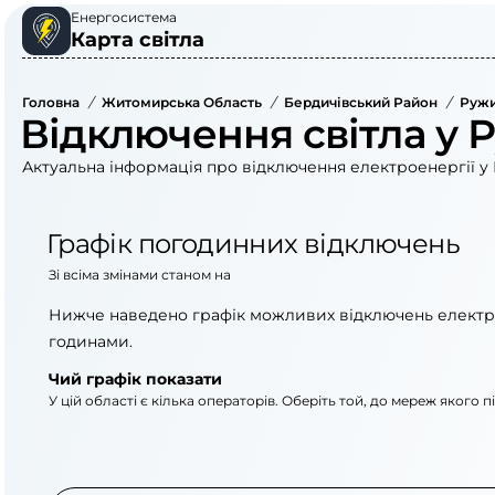
Енергосистема
Карта світла
Головна
/
Житомирська Область
/
Бердичівський Район
/
Ружи
Відключення світла у 
Актуальна інформація про відключення електроенергії у 
Графік погодинних відключень
Зі всіма змінами станом на
Нижче наведено графік можливих відключень електр
годинами.
Чий графік показати
У цій області є кілька операторів. Оберіть той, до мереж якого 
АТ «Укрзалізниця»
АТ «Житомироблене