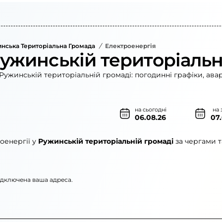
нська Територіальна Громада
/
Електроенергія
Ружинській територіальн
Ружинській територіальній громаді: погодинні графіки, ава
на сьогодні
на 
06.08.26
07
оенергії у
Ружинській територіальній громаді
за чергами т
підключена ваша адреса.
рго»