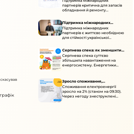
Підтримка міжнародних
підтримка для стійкості
партнерів критична для запасів
енергосистеми
обладнання й ремонту
української енергосистеми під
час постійних атак ворога.
Підтримка міжнародних
Підтримка міжнародних
партнерів для стійкості
партнерів є життєво необхідною
енергосистеми
для стійкості української
енергосистеми під час постійних
ворожих атак і підготовки до
Серпнева спека: як зменшити
наступної зими.
Серпнева спека суттєво
навантаження
збільшила навантаження на
енергосистему. Енергетики
відновлюють мережі після атак і
прискорюють ремонти, просять
 скасував
ощадливо споживати.
Зросло споживання,
Споживання електроенергії
знеструмлення через негоду й
зросло на 2% (станом на 09:30).
атаки
графік
Через негоду знеструмлені
понад 70 населених пунктів.
Обмежте потужні
електроприлади вдень.