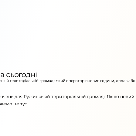
а сьогодні
ській територіальній громаді: який оператор оновив години, додав або
ючень для Ружинській територіальній громаді. Якщо новий 
жемо це тут.