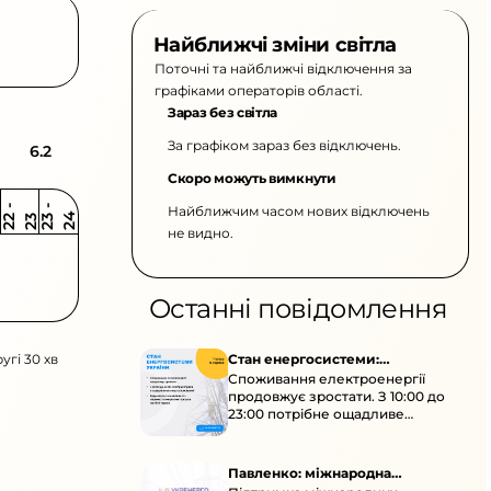
Найближчі зміни світла
Поточні та найближчі відключення за
графіками операторів області.
Зараз без світла
За графіком зараз без відключень.
6.2
Скоро можуть вимкнути
Найближчим часом нових відключень
2
-
2
2
-
2
3
4
2
2
3
не видно.
Останні повідомлення
угі 30 хв
Стан енергосистеми:
Споживання електроенергії
споживання зростає
продовжує зростати. З 10:00 до
23:00 потрібне ощадливе
енергоспоживання, а
енергоємні процеси просять
перенести на нічні години.
Павленко: міжнародна