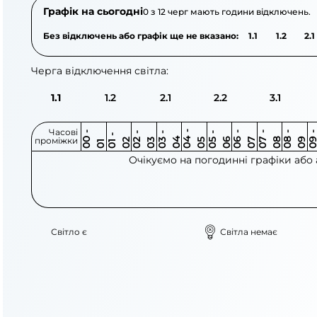
Графік на сьогодні
0 з 12 черг мають години відключень.
Без відключень або графік ще не вказано:
1.1
1.2
2.1
Черга відключення світла:
1.1
1.2
2.1
2.2
3.1
Часові
0
-
0
0
0
-
0
0
-
0
0
-
0
0
-
0
0
-
0
0
-
0
0
-
0
0
1
-
0
проміжки
3
4
5
6
6
7
7
8
8
9
2
2
3
4
5
1
Очікуємо на погодинні графіки або
Світло є
Світла немає