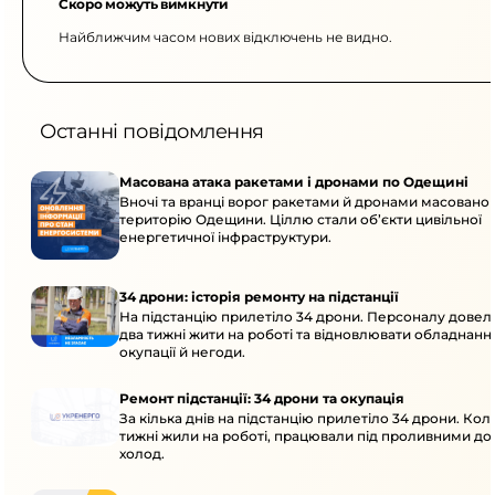
Скоро можуть вимкнути
Найближчим часом нових відключень не видно.
Останні повідомлення
Масована атака ракетами і дронами по Одещині
Вночі та вранці ворог ракетами й дронами масовано 
територію Одещини. Ціллю стали об’єкти цивільної
енергетичної інфраструктури.
34 дрони: історія ремонту на підстанції
На підстанцію прилетіло 34 дрони. Персоналу дове
два тижні жити на роботі та відновлювати обладнання
окупації й негоди.
Ремонт підстанції: 34 дрони та окупація
За кілька днів на підстанцію прилетіло 34 дрони. Кол
тижні жили на роботі, працювали під проливними до
холод.