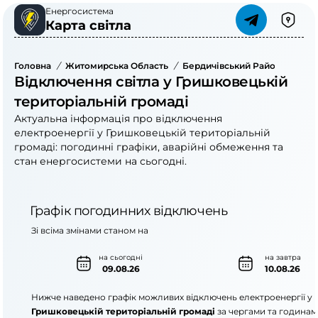
Енергосистема
Карта світла
Головна
/
Житомирська Область
/
Бердичівський Район
/
Гриш
Відключення світла у Гришковецькій
територіальній громаді
Актуальна інформація про відключення
електроенергії у Гришковецькій територіальній
громаді: погодинні графіки, аварійні обмеження та
стан енергосистеми на сьогодні.
Графік погодинних відключень
Зі всіма змінами станом на
на сьогодні
на завтра
09.08.26
10.08.26
Нижче наведено графік можливих відключень електроенергії у
Гришковецькій територіальній громаді
за чергами та годинам