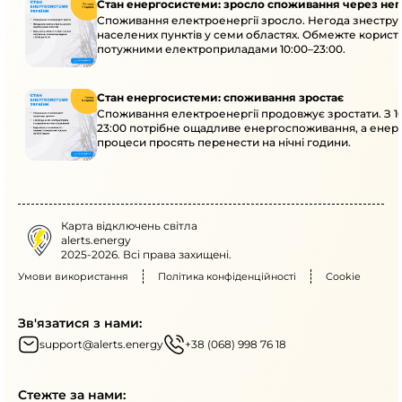
Стан енергосистеми: зросло споживання через нег
Споживання електроенергії зросло. Негода знеструм
населених пунктів у семи областях. Обмежте корист
потужними електроприладами 10:00–23:00.
Стан енергосистеми: споживання зростає
Споживання електроенергії продовжує зростати. З 1
23:00 потрібне ощадливе енергоспоживання, а енер
процеси просять перенести на нічні години.
Карта відключень світла
alerts.energy
2025-2026. Всі права захищені.
Умови використання
Політика конфіденційності
Cookie
Зв'язатися з нами:
support@alerts.energy
+38 (068) 998 76 18
Стежте за нами: