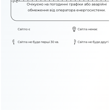
Очікуємо на погодинні графіки або аварійні
обмеження від оператора енергосистеми.
Світло є
Світла немає
Світла не буде перші 30 хв.
Світла не буде другі 