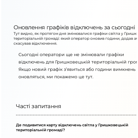
Оновлення графіків відключень за сьогодні
Тут видно, як протягом дня змінювалися графіки світла у Гришк
територіальній громаді: який оператор оновив години, додав а
скасував відключення.
Сьогодні оператори ще не змінювали графіки
відключень для Гришковецькій територіальній гром
Якщо новий графік з’явиться або години вимкнень
оновляться, ми покажемо це тут.
Часті запитання
Де подивитися карту відключень світла у Гришковецькій
територіальній громаді?