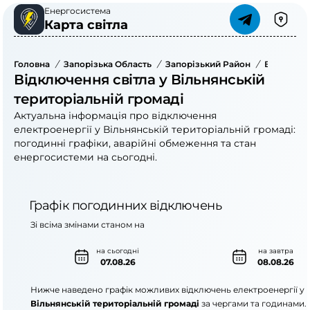
Енергосистема
Карта світла
Головна
/
Запорізька Область
/
Запорізький Район
/
Вільнянсь
Відключення світла у Вільнянській
територіальній громаді
Актуальна інформація про відключення
електроенергії у Вільнянській територіальній громаді:
погодинні графіки, аварійні обмеження та стан
енергосистеми на сьогодні.
Графік погодинних відключень
Зі всіма змінами станом на
на сьогодні
на завтра
07.08.26
08.08.26
Нижче наведено графік можливих відключень електроенергії у
Вільнянській територіальній громаді
за чергами та годинами.