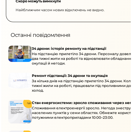
Скоро можуть вимкнути
Найближчим часом нових відключень не видно.
Останні повідомлення
34 дрони: історія ремонту на підстанції
На підстанцію прилетіло 34 дрони. Персоналу дове
два тижні жити на роботі та відновлювати обладнання
окупації й негоди.
Ремонт підстанції: 34 дрони та окупація
За кілька днів на підстанцію прилетіло 34 дрони. Кол
тижні жили на роботі, працювали під проливними до
холод.
Стан енергосистеми: зросло споживання через нег
Споживання електроенергії зросло. Негода знеструм
населених пунктів у семи областях. Обмежте корист
потужними електроприладами 10:00–23:00.