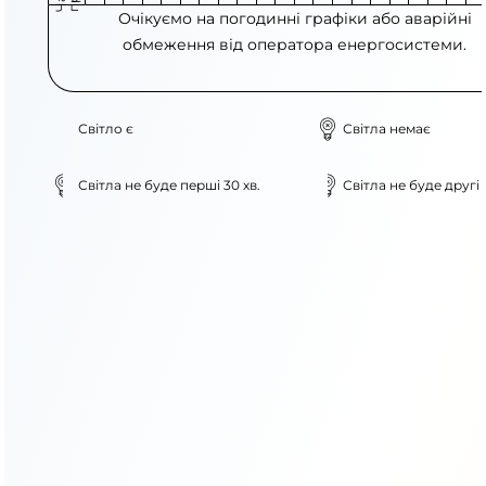
Очікуємо на погодинні графіки або аварійні
обмеження від оператора енергосистеми.
Світло є
Світла немає
Світла не буде перші 30 хв.
Світла не буде другі 