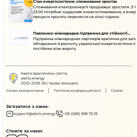
Стан енергосистеми: споживання зростає
Споживання електроенергії продовжує зростати. З 1
23:00 потрібне ощадливе енергоспоживання, а енер
процеси просять перенести на нічні години.
Павленко: міжнародна підтримка для стійкості
Підтримка міжнародних партнерів критична для запа
енергосистеми
обладнання й ремонту української енергосистеми пі
постійних атак ворога.
Карта відключень світла
alerts.energy
2025-2026. Всі права захищені.
Умови використання
Політика конфіденційності
Cookie
Зв'язатися з нами:
support@alerts.energy
+38 (068) 998 76 18
Стежте за нами: