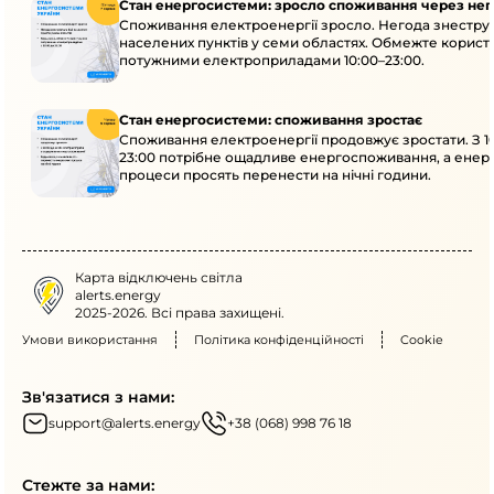
Стан енергосистеми: зросло споживання через нег
Споживання електроенергії зросло. Негода знеструм
населених пунктів у семи областях. Обмежте корист
потужними електроприладами 10:00–23:00.
Стан енергосистеми: споживання зростає
Споживання електроенергії продовжує зростати. З 1
23:00 потрібне ощадливе енергоспоживання, а енер
процеси просять перенести на нічні години.
Карта відключень світла
alerts.energy
2025-2026. Всі права захищені.
Умови використання
Політика конфіденційності
Cookie
Зв'язатися з нами:
support@alerts.energy
+38 (068) 998 76 18
Стежте за нами: