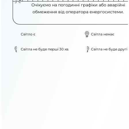
Очікуємо на погодинні графіки або аварійні
обмеження від оператора енергосистеми.
Світло є
Світла немає
Світла не буде перші 30 хв.
Світла не буде другі 