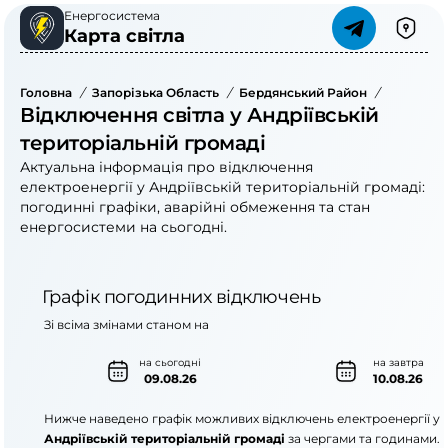
Енергосистема
Карта світла
Головна
/
Запорізька Область
/
Бердянський Район
/
Андріївс
Відключення світла у Андріївській
територіальній громаді
Актуальна інформація про відключення
електроенергії у Андріївській територіальній громаді:
погодинні графіки, аварійні обмеження та стан
енергосистеми на сьогодні.
Графік погодинних відключень
Зі всіма змінами станом на
на сьогодні
на завтра
09.08.26
10.08.26
Нижче наведено графік можливих відключень електроенергії у
Андріївській територіальній громаді
за чергами та годинами.