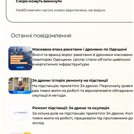
Скоро можуть вимкнути
Найближчим часом нових відключень не видно.
Останні повідомлення
Масована атака ракетами і дронами по Одещині
Вночі та вранці ворог ракетами й дронами масовано 
територію Одещини. Ціллю стали об’єкти цивільної
енергетичної інфраструктури.
34 дрони: історія ремонту на підстанції
На підстанцію прилетіло 34 дрони. Персоналу дове
два тижні жити на роботі та відновлювати обладнання
окупації й негоди.
Ремонт підстанції: 34 дрони та окупація
За кілька днів на підстанцію прилетіло 34 дрони. Кол
тижні жили на роботі, працювали під проливними до
холод.