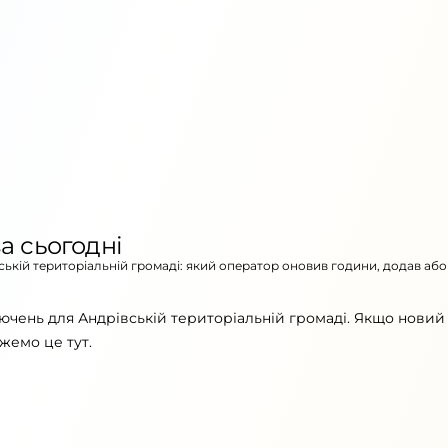
а сьогодні
вській територіальній громаді: який оператор оновив години, додав або
ючень для Андрівській територіальній громаді. Якщо новий
жемо це тут.