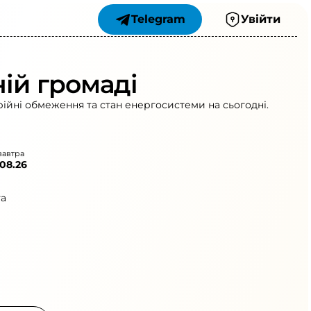
Telegram
Увійти
ній громаді
рійні обмеження та стан енергосистеми на сьогодні.
завтра
.08.26
та