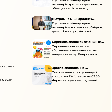
Підтримка міжнародних
підтримка для стійкості
партнерів критична для запасів
енергосистеми
обладнання й ремонту
української енергосистеми під
час постійних атак ворога.
Підтримка міжнародних
Підтримка міжнародних
партнерів для стійкості
партнерів є життєво необхідною
енергосистеми
для стійкості української
енергосистеми під час постійних
ворожих атак і підготовки до
Серпнева спека: як зменшити
наступної зими.
Серпнева спека суттєво
навантаження
збільшила навантаження на
енергосистему. Енергетики
відновлюють мережі після атак і
прискорюють ремонти, просять
 скасував
ощадливо споживати.
Зросло споживання,
Споживання електроенергії
знеструмлення через негоду й
зросло на 2% (станом на 09:30).
атаки
 графік
Через негоду знеструмлені
понад 70 населених пунктів.
Обмежте потужні
електроприлади вдень.