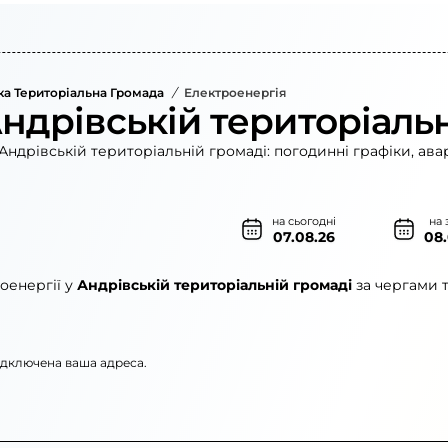
ка Територіальна Громада
/
Електроенергія
Андрівській територіаль
Андрівській територіальній громаді: погодинні графіки, ава
на сьогодні
на 
07.08.26
08
оенергії у
Андрівській територіальній громаді
за чергами 
підключена ваша адреса.
енерго»