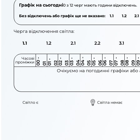
Графік на сьогодні
0 з 12 черг мають години відключень.
Без відключень або графік ще не вказано:
1.1
1.2
2.1
Черга відключення світла:
1.1
1.2
2.1
2.2
3.1
Часові
0
-
0
0
0
-
0
0
-
0
0
-
0
0
-
0
0
-
0
0
-
0
0
-
0
0
1
-
0
проміжки
3
4
5
6
6
7
7
8
8
9
2
2
3
4
5
1
Очікуємо на погодинні графіки або
Світло є
Світла немає