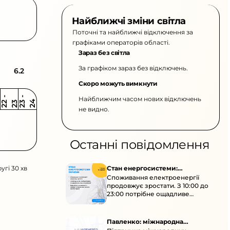
Найближчі зміни світла
Поточні та найближчі відключення за
графіками операторів області.
Зараз без світла
За графіком зараз без відключень.
6.2
Скоро можуть вимкнути
Найближчим часом нових відключень
2
-
2
2
-
2
3
4
2
2
3
не видно.
Останні повідомлення
угі 30 хв
Стан енергосистеми:
Споживання електроенергії
споживання зростає
продовжує зростати. З 10:00 до
23:00 потрібне ощадливе
енергоспоживання, а
енергоємні процеси просять
перенести на нічні години.
Павленко: міжнародна