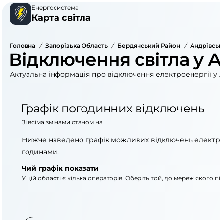
Енергосистема
Карта світла
Головна
/
Запорізька Область
/
Бердянський Район
/
Андрівсь
Відключення світла у 
Актуальна інформація про відключення електроенергії у 
Графік погодинних відключень
Зі всіма змінами станом на
Нижче наведено графік можливих відключень електр
годинами.
Чий графік показати
У цій області є кілька операторів. Оберіть той, до мереж якого 
АТ «Укрзалізниця»
ПАТ «Запоріжжяобл