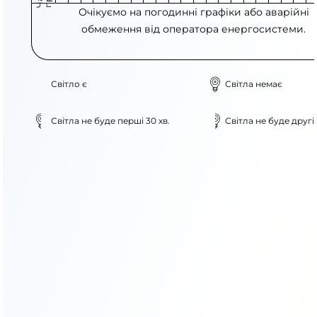
Очікуємо на погодинні графіки або аварійні
обмеження від оператора енергосистеми.
Світло є
Світла немає
Світла не буде перші 30 хв.
Світла не буде другі 