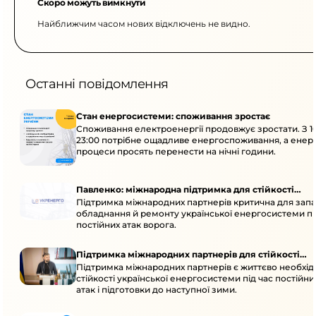
Скоро можуть вимкнути
Найближчим часом нових відключень не видно.
Останні повідомлення
Стан енергосистеми: споживання зростає
Споживання електроенергії продовжує зростати. З 1
23:00 потрібне ощадливе енергоспоживання, а енер
процеси просять перенести на нічні години.
Павленко: міжнародна підтримка для стійкості
Підтримка міжнародних партнерів критична для запа
енергосистеми
обладнання й ремонту української енергосистеми пі
постійних атак ворога.
Підтримка міжнародних партнерів для стійкості
Підтримка міжнародних партнерів є життєво необхі
енергосистеми
стійкості української енергосистеми під час постійн
атак і підготовки до наступної зими.