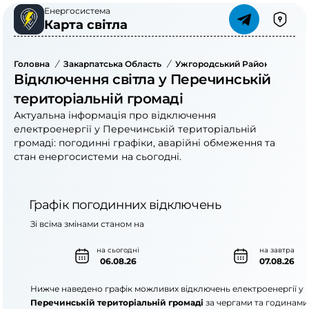
Енергосистема
Карта світла
Головна
/
Закарпатська Область
/
Ужгородський Район
/
Переч
Відключення світла у Перечинській
територіальній громаді
Актуальна інформація про відключення
електроенергії у Перечинській територіальній
громаді: погодинні графіки, аварійні обмеження та
стан енергосистеми на сьогодні.
Графік погодинних відключень
Зі всіма змінами станом на
на сьогодні
на завтра
06.08.26
07.08.26
Нижче наведено графік можливих відключень електроенергії у
Перечинській територіальній громаді
за чергами та годинами