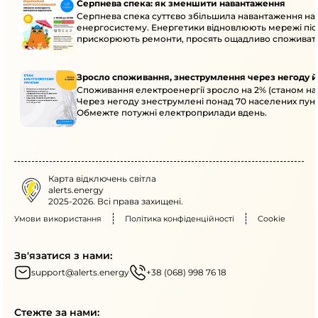
Серпнева спека: як зменшити навантаження
Серпнева спека суттєво збільшила навантаження на
енергосистему. Енергетики відновлюють мережі післ
прискорюють ремонти, просять ощадливо споживат
Зросло споживання, знеструмлення через негоду й
Споживання електроенергії зросло на 2% (станом на 
Через негоду знеструмлені понад 70 населених пунк
Обмежте потужні електроприлади вдень.
Карта відключень світла
alerts.energy
2025-2026. Всі права захищені.
Умови використання
Політика конфіденційності
Cookie
Зв'язатися з нами:
support@alerts.energy
+38 (068) 998 76 18
Стежте за нами: