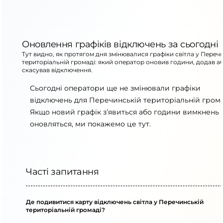
Оновлення графіків відключень за сьогодні
Тут видно, як протягом дня змінювалися графіки світла у Переч
територіальній громаді: який оператор оновив години, додав а
скасував відключення.
Сьогодні оператори ще не змінювали графіки
відключень для Перечинській територіальній грома
Якщо новий графік з’явиться або години вимкнень
оновляться, ми покажемо це тут.
Часті запитання
Де подивитися карту відключень світла у Перечинській
територіальній громаді?